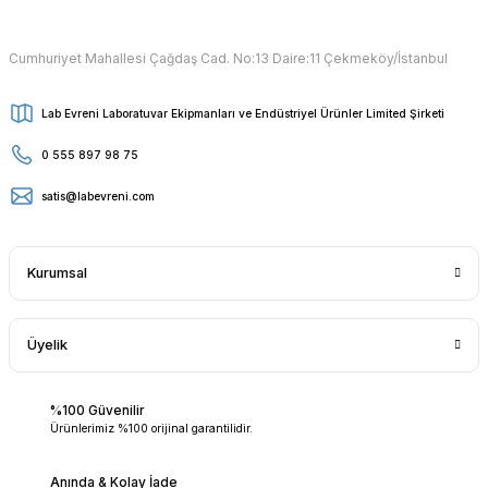
Cumhuriyet Mahallesi Çağdaş Cad. No:13 Daire:11 Çekmeköy/İstanbul
Lab Evreni Laboratuvar Ekipmanları ve Endüstriyel Ürünler Limited Şirketi
0 555 897 98 75
satis@labevreni.com
Kurumsal
Üyelik
%100 Güvenilir
Ürünlerimiz %100 orijinal garantilidir.
Anında & Kolay İade