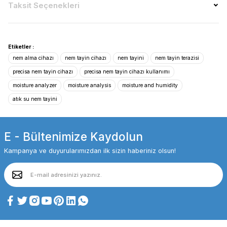
Taksit Seçenekleri
Etiketler :
nem alma cihazı
nem tayin cihazı
nem tayini
nem tayin terazisi
precisa nem tayin cihazı
precisa nem tayin cihazı kullanımı
moisture analyzer
moisture analysis
moisture and humidity
atık su nem tayini
E - Bültenimize Kaydolun
Kampanya ve duyurularımızdan ilk sizin haberiniz olsun!