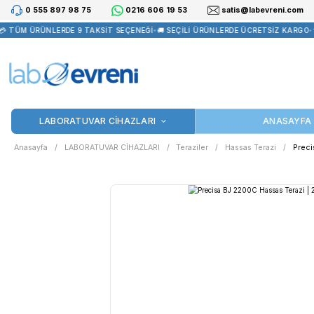
0 555 897 98 75
0216 606 19 53
satis@la
 TÜM ÜRÜNLERDE 9 TAKSİT SEÇENEĞİ
•
🚚 SEÇİLİ ÜRÜNLERDE ÜCRE
LABORATUVAR CİHAZLARI
Anasayfa
LABORATUVAR CİHAZLARI
Teraziler
Hassas T