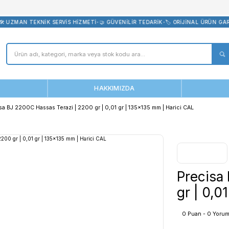
bevreni.com
TSİZ KARGO
•
🛠️ UZMAN TEKNİK SERVİS HİZMETİ
•
🤝 GÜVENİLİR TEDA
ANASAYFA
HAKKIMIZDA
erazi
Precisa BJ 2200C Hassas Terazi | 2200 gr | 0,01 gr | 135x1