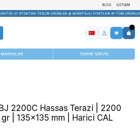
RİK
•
🏷️ ORİJİNAL ÜRÜN GARANTİSİ
•
📦 STOKTAN TESLİM ÜRÜNLER
•
MARKALAR
35 mm | Harici CAL
Precisa BJ 2200C Hassas