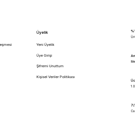
!
umsal
Üyelik