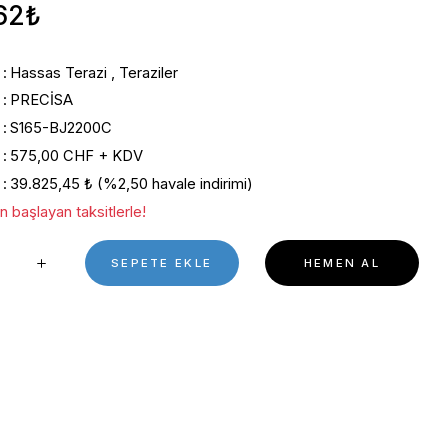
gr | 0,01 gr | 135x135 mm
0 Puan - 0 Yorum
40.846,62₺
Kategori
Hassas Terazi
,
Teraziler
Marka
PRECİSA
Stok Kodu
S165-BJ2200C
Fiyat
575,00 CHF + KDV
Havale
39.825,45 ₺ (%2,50 havale in
*5.536,31 ₺ den başlayan taksitlerle!
SEPETE EKL