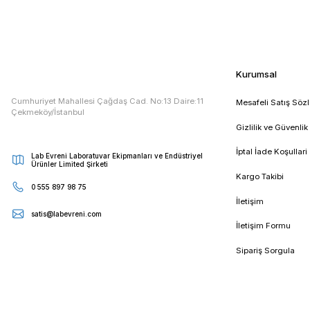
Taksit Seçenekleri
E - Bültenimize Kaydolun
Kampanya ve duyurularımızdan ilk sizin haberiniz olsun
Kur