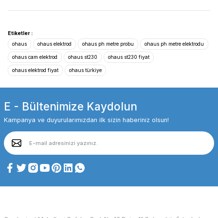
Etiketler :
ohaus
ohaus elektrod
ohaus ph metre probu
ohaus ph metre elektrodu
ohaus cam elektrod
ohaus st230
ohaus st230 fiyat
ohaus elektrod fiyat
ohaus türkiye
E - Bültenimize Kaydolun
Kampanya ve duyurularımızdan ilk sizin haberiniz olsun!