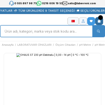
0 555 897 98 75
0216 606 19 53
satis@labevreni.com
İYATLAR
•
💳 TÜM ÜRÜNLERDE 9 TAKSİT SEÇENEĞİ
•
🚚 SEÇİLİ ÜRÜNLE
Anasayfa
LABORATUVAR CİHAZLARI
Ölçüm Cihazları
pH Metre
pH Metr