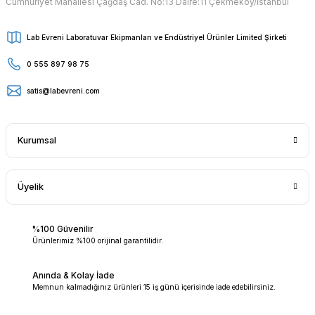
Cumhuriyet Mahallesi Çağdaş Cad. No:13 Daire:11 Çekmeköy/İstanbul
Lab Evreni Laboratuvar Ekipmanları ve Endüstriyel Ürünler Limited Şirketi
0 555 897 98 75
satis@labevreni.com
Kurumsal
Üyelik
%100 Güvenilir
Ürünlerimiz %100 orijinal garantilidir.
Anında & Kolay İade
Memnun kalmadığınız ürünleri 15 iş günü içerisinde iade edebilirsiniz.