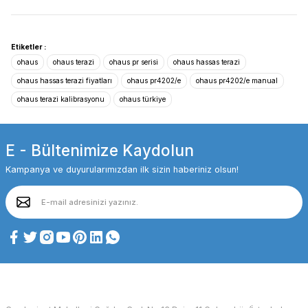
Etiketler :
ohaus
ohaus terazi
ohaus pr serisi
ohaus hassas terazi
ohaus hassas terazi fiyatları
ohaus pr4202/e
ohaus pr4202/e manual
ohaus terazi kalibrasyonu
ohaus türkiye
E - Bültenimize Kaydolun
Kampanya ve duyurularımızdan ilk sizin haberiniz olsun!