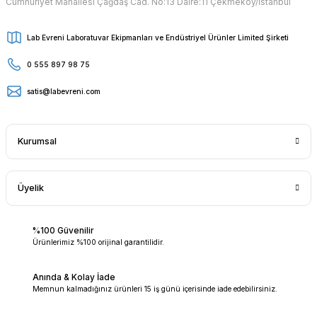
Cumhuriyet Mahallesi Çağdaş Cad. No:13 Daire:11 Çekmeköy/İstanbul
Lab Evreni Laboratuvar Ekipmanları ve Endüstriyel Ürünler Limited Şirketi
0 555 897 98 75
satis@labevreni.com
Kurumsal
Üyelik
%100 Güvenilir
Ürünlerimiz %100 orijinal garantilidir.
Anında & Kolay İade
Memnun kalmadığınız ürünleri 15 iş günü içerisinde iade edebilirsiniz.