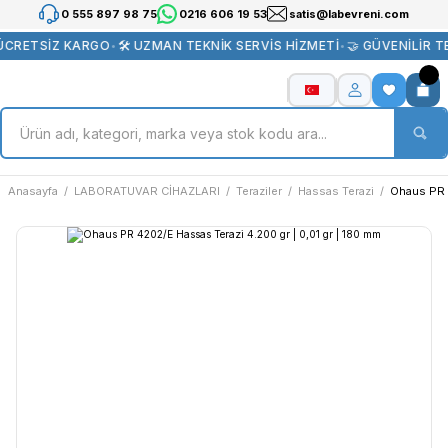
0 555 897 98 75
0216 606 19 53
satis@labevreni.com
ÜCRETSİZ KARGO
•
🛠️ UZMAN TEKNİK SERVİS HİZMETİ
•
🤝 GÜVENİLİR T
Anasayfa
LABORATUVAR CİHAZLARI
Teraziler
Hassas Terazi
Ohaus PR 4