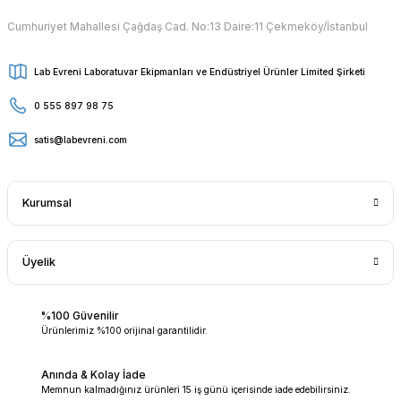
Cumhuriyet Mahallesi Çağdaş Cad. No:13 Daire:11 Çekmeköy/İstanbul
Lab Evreni Laboratuvar Ekipmanları ve Endüstriyel Ürünler Limited Şirketi
0 555 897 98 75
satis@labevreni.com
Kurumsal
Üyelik
%100 Güvenilir
Ürünlerimiz %100 orijinal garantilidir.
Anında & Kolay İade
Memnun kalmadığınız ürünleri 15 iş günü içerisinde iade edebilirsiniz.