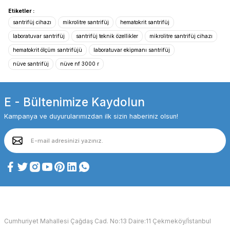
Etiketler :
santrifüj cihazı
mikrolitre santrifüj
hematokrit santrifüj
laboratuvar santrifüj
santrifüj teknik özellikler
mikrolitre santrifüj cihazı
hematokrit ölçüm santrifüjü
laboratuvar ekipmanı santrifüj
nüve santrifüj
nüve nf 3000 r
E - Bültenimize Kaydolun
Kampanya ve duyurularımızdan ilk sizin haberiniz olsun!
Cumhuriyet Mahallesi Çağdaş Cad. No:13 Daire:11 Çekmeköy/İstanbul