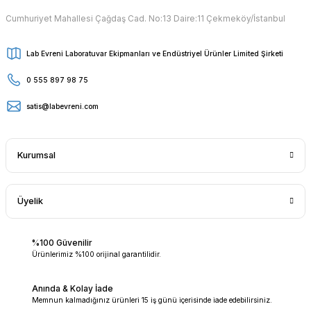
Cumhuriyet Mahallesi Çağdaş Cad. No:13 Daire:11 Çekmeköy/İstanbul
Lab Evreni Laboratuvar Ekipmanları ve Endüstriyel Ürünler Limited Şirketi
0 555 897 98 75
satis@labevreni.com
Kurumsal
Üyelik
%100 Güvenilir
Ürünlerimiz %100 orijinal garantilidir.
Anında & Kolay İade
Memnun kalmadığınız ürünleri 15 iş günü içerisinde iade edebilirsiniz.