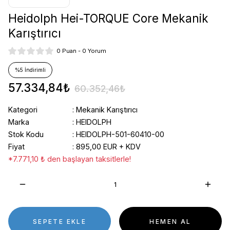
Heidolph Hei-TORQUE Core Mekanik
Karıştırıcı
0 Puan - 0 Yorum
%5 İndirimli
57.334,84₺
60.352,46₺
Kategori
Mekanik Karıştırıcı
Marka
HEIDOLPH
Stok Kodu
HEIDOLPH-501-60410-00
Fiyat
895,00 EUR + KDV
*7.771,10 ₺ den başlayan taksitlerle!
SEPETE EKLE
HEMEN AL