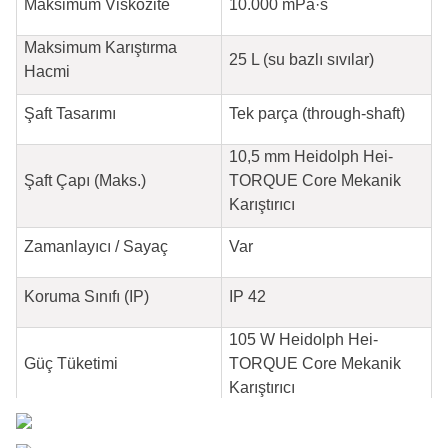
Maksimum Viskozite
10.000 mPa·s
Maksimum Karıştırma
25 L (su bazlı sıvılar)
Hacmi
Şaft Tasarımı
Tek parça (through-shaft)
10,5 mm Heidolph Hei-
Şaft Çapı (Maks.)
TORQUE Core Mekanik
Karıştırıcı
Zamanlayıcı / Sayaç
Var
Koruma Sınıfı (IP)
IP 42
105 W Heidolph Hei-
Güç Tüketimi
TORQUE Core Mekanik
Karıştırıcı
5 °C – 31 °C (%80 bağıl
Çalışma Sıcaklık Aralığı
nem)