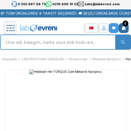
0 555 897 98 75
0216 606 19 53
satis@labevreni.com
💳 TÜM ÜRÜNLERDE 9 TAKSİT SEÇENEĞİ
•
🚚 SEÇİLİ ÜRÜNLERDE ÜCRET
0
Anasayfa
LABORATUVAR CİHAZLARI
Karıştırıcılar
Mekanik Karıştırıcı
Hei