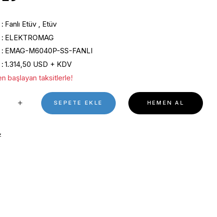
0 Puan - 0 Yorum
69.787,62₺
Kategori
Fanlı Etüv
,
Etüv
Marka
ELEKTROMAG
Stok Kodu
EMAG-M6040P-SS-FANLI
Fiyat
1.314,50 USD + KDV
*9.458,94 ₺ den başlayan taksitlerle!
SEPETE EKL
Stok Sorunuz