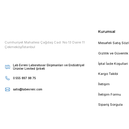
Etiketler :
elektromag
elektromag etüv
elektromag etüv f
E - Bültenimize Kaydolun
Kampanya ve duyurularımızdan ilk sizin haberiniz olsun
Kur