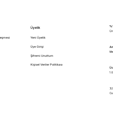
iyatları
etüv
elektromag m 6040 p fanlı etüv
elektromag fan
!
umsal
Üyelik