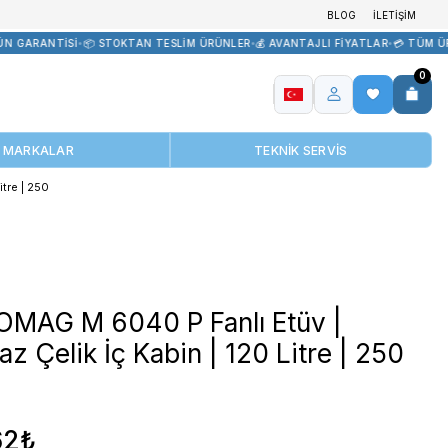
R TEDARİK
•
🏷️ ORİJİNAL ÜRÜN GARANTİSİ
•
📦 STOKTAN TESLİM ÜR
MARKALAR
lanmaz Çelik İç Kabin | 120 Litre | 250
ELEKTROMAG M 6040 P Fa
Paslanmaz Çelik İç Kabin 