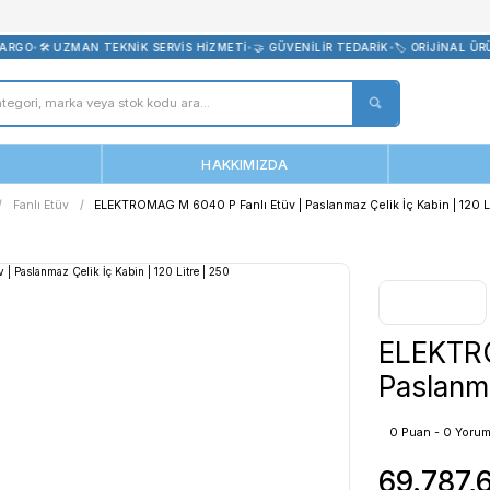
bevreni.com
E ÜCRETSİZ KARGO
•
🛠️ UZMAN TEKNİK SERVİS HİZMETİ
•
🤝 GÜVENİLİ
ANASAYFA
HAKKIMIZDA
ınlar
Etüv
Fanlı Etüv
ELEKTROMAG M 6040 P Fanlı Etüv | Pas