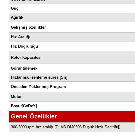
DLAB DM0506, 300-5000 rpm hız aralığına sahip düşük hızlı 
özellikleri ve güvenlik önlemleri ile
laboratuvarlarda güvenli kullanım sağlar.
(DLAB DM0506 Düşük Hızlı Santrifüj)
Teknik Özellikler
Maksimum RCF
Çalışma Süresi
Güvenlik Cihazları
Güç
Ağırlık
Gelişmiş özellikler
Hız Aralığı