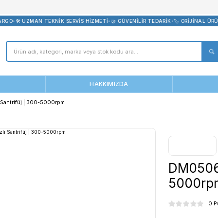
bevreni.com
ÜCRETSİZ KARGO
•
🛠️ UZMAN TEKNİK SERVİS HİZMETİ
•
🤝 GÜVENİLİR
ANASAYFA
HAKKIMIZDA
6 Düşük Hızlı Santrifüj | 300-5000rpm