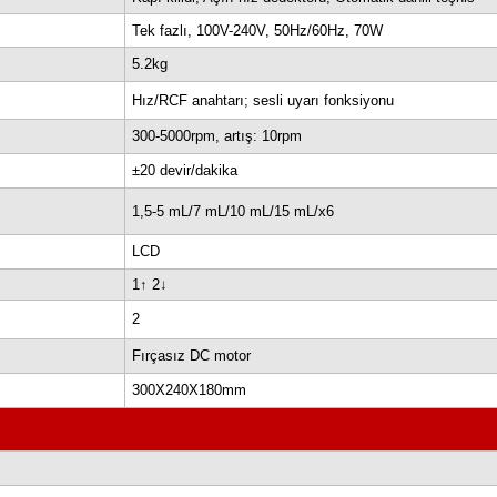
santrifüj cihazıdır. Biyolojik örneklerin, kan, serum ve hücres
2600xg, artış: 10g
30sn-99dk, HD (sürekli koşu
Kapı kilidi, Aşırı hız dedektö
Tek fazlı, 100V-240V, 50Hz
5.2kg
Hız/RCF anahtarı; sesli uyar
300-5000rpm, artış: 10rpm