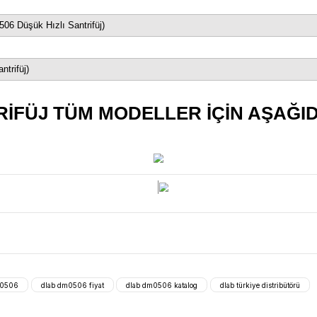
±20 devir/dakika
1,5-5 mL/7 mL/10 mL/15 mL
LCD
1↑ 2↓
2
Fırçasız DC motor
300X240X180mm
rifüj)
ır
(DLAB DM0506 Düşük Hızlı Santrifüj)