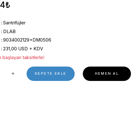
5000rpm
0 Puan - 0 Yorum
13.378,84₺
Kategori
Santrifüjler
Marka
DLAB
Stok Kodu
9034002129+DM0506
Fiyat
231,00 USD + KDV
*1.813,35 ₺ den başlayan taksitlerle!
SEPETE EKL