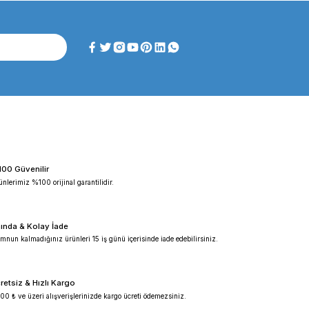
İÇİN AŞAĞIDAKİ GÖRSELE T
dlab türkiye distribütörü