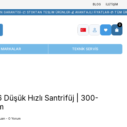
 TEDARİK
•
🏷️ ORİJİNAL ÜRÜN GARANTİSİ
•
📦 STOKTAN TESLİM ÜRÜN
MARKALAR
DM0506 Düşük Hızlı Sant