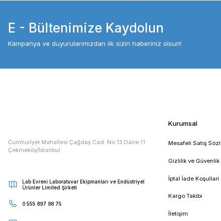
Kolay okunabilen LCD ekran ve sesli uyarı
Bakım gerektirmeyen fırçasız DC motor
(DLAB DM0506 Dü
DLAB DÜŞÜK HIZLI
Taksit Seçenekleri
Etiketler :
dlab
dlab türkiye
dlab fiyat
dlab santri