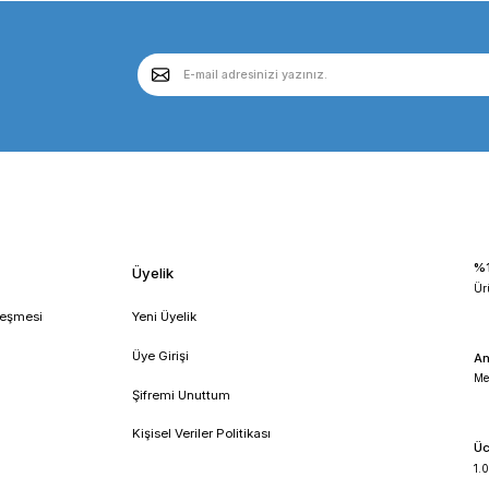
şük Hızlı Santrifüj)
 SANTRİFÜJ TÜM MODELLER 
füj
dlab dm0506
dlab dm0506 fiyat
dlab dm0506 katalog