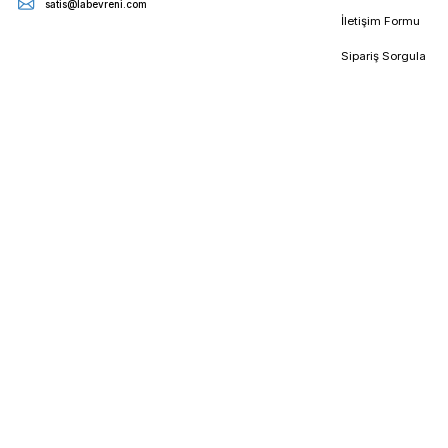
E - Bültenimize Kaydolun
Kampanya ve duyurularımızdan ilk sizin haberiniz olsun
Kur
Cumhuriyet Mahallesi Çağdaş Cad. No:13 Daire:11
Mesa
Çekmeköy/İstanbul
Gizli