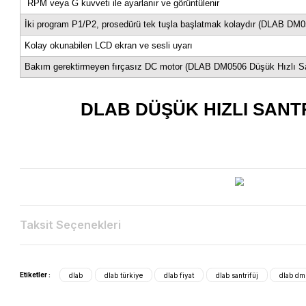
Hız Doğruluğu
Rotor Kapasitesi
Görüntülemek
Hızlanma/Frenleme süresi[Sn]
Önceden Yüklenmiş Program
Motor
Boyut[GxDxY]
Genel Özellikler
300-5000 rpm hız aralığı
(DLAB DM0506 Düşük Hızlı Sant
RPM veya G kuvveti ile ayarlanır ve görüntülenir
İki program P1/P2, prosedürü tek tuşla başlatmak kolayd