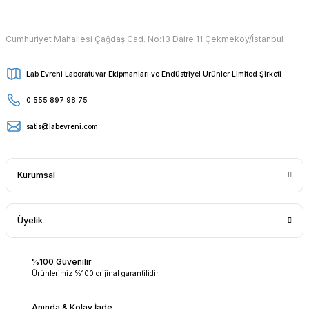
Cumhuriyet Mahallesi Çağdaş Cad. No:13 Daire:11 Çekmeköy/İstanbul
Lab Evreni Laboratuvar Ekipmanları ve Endüstriyel Ürünler Limited Şirketi
0 555 897 98 75
satis@labevreni.com
Kurumsal
Üyelik
%100 Güvenilir
Ürünlerimiz %100 orijinal garantilidir.
Anında & Kolay İade