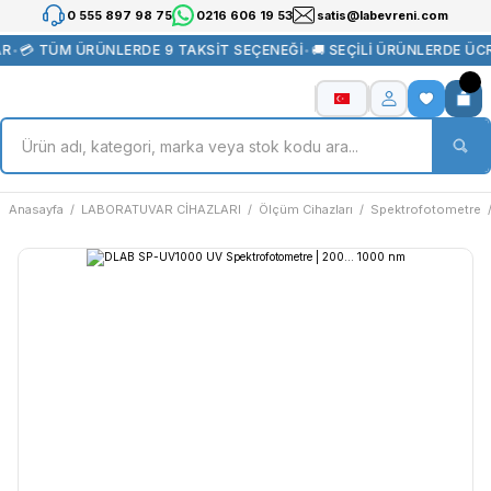
0 555 897 98 75
0216 606 19 53
satis@labevreni.com
R
•
💳 TÜM ÜRÜNLERDE 9 TAKSİT SEÇENEĞİ
•
🚚 SEÇİLİ ÜRÜNLERDE ÜC
Anasayfa
LABORATUVAR CİHAZLARI
Ölçüm Cihazları
Spektrofotometre