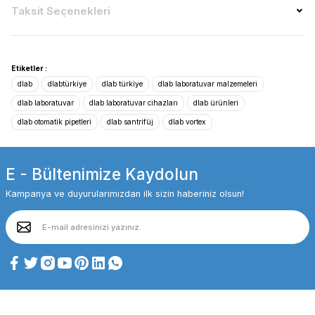
Taksit Seçenekleri
Etiketler :
dlab
dlabtürkiye
dlab türkiye
dlab laboratuvar malzemeleri
dlab laboratuvar
dlab laboratuvar cihazları
dlab ürünleri
dlab otomatik pipetleri
dlab santrifüj
dlab vortex
E - Bültenimize Kaydolun
Kampanya ve duyurularımızdan ilk sizin haberiniz olsun!