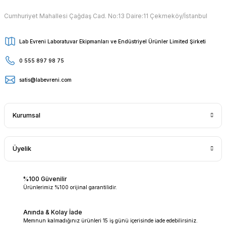
Cumhuriyet Mahallesi Çağdaş Cad. No:13 Daire:11 Çekmeköy/İstanbul
Lab Evreni Laboratuvar Ekipmanları ve Endüstriyel Ürünler Limited Şirketi
0 555 897 98 75
satis@labevreni.com
Kurumsal
Üyelik
%100 Güvenilir
Ürünlerimiz %100 orijinal garantilidir.
Anında & Kolay İade
Memnun kalmadığınız ürünleri 15 iş günü içerisinde iade edebilirsiniz.