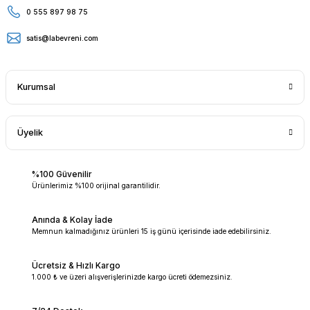
0 555 897 98 75
satis@labevreni.com
Kurumsal
Üyelik
%100 Güvenilir
Ürünlerimiz %100 orijinal garantilidir.
Anında & Kolay İade
Memnun kalmadığınız ürünleri 15 iş günü içerisinde iade edebilirsiniz.
Ücretsiz & Hızlı Kargo
1.000 ₺ ve üzeri alışverişlerinizde kargo ücreti ödemezsiniz.