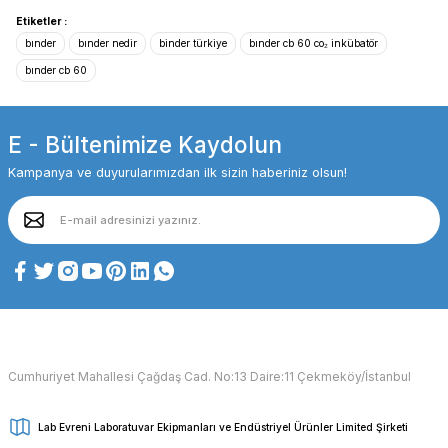
Etiketler :
bınder
bınder nedir
binder türkiye
bınder cb 60 co₂ inkübatör
bınder cb 60
E - Bültenimize Kaydolun
Kampanya ve duyurularımızdan ilk sizin haberiniz olsun!
Cumhuriyet Mahallesi Çağdaş Cad. No:13 Daire:11 Çekmeköy/İstanbul
Lab Evreni Laboratuvar Ekipmanları ve Endüstriyel Ürünler Limited Şirketi