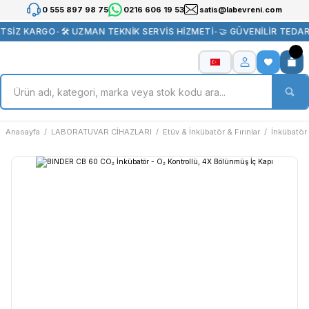
0 555 897 98 75
0216 606 19 53
satis@labevreni.com
ETSİZ KARGO
•
🛠️ UZMAN TEKNİK SERVİS HİZMETİ
•
🤝 GÜVENİLİR TEDAR
Anasayfa
LABORATUVAR CİHAZLARI
Etüv & İnkübatör & Fırınlar
İnkübatör