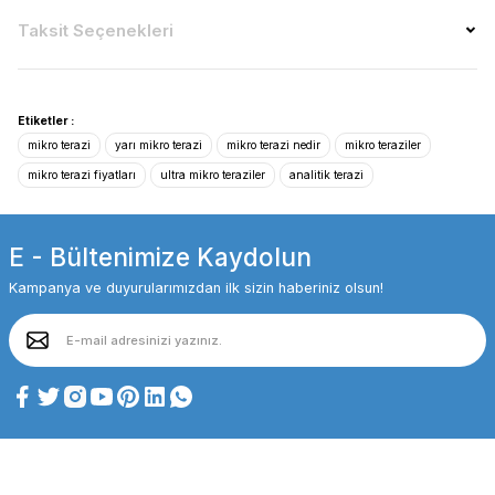
Taksit Seçenekleri
Etiketler :
mikro terazi
yarı mikro terazi
mikro terazi nedir
mikro teraziler
mikro terazi fiyatları
ultra mikro teraziler
analitik terazi
E - Bültenimize Kaydolun
Kampanya ve duyurularımızdan ilk sizin haberiniz olsun!