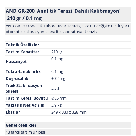
AND GR-200 Analitik Terazi ‘Dahili Kalibrasyon’
210 gr / 0,1 mg
AND GR -200 Analitik Laboratuvar Terazisi; Sıcaklık değişimine duyarlı
otomatik kalibrasyonlu analitik laboratuvar terazisi.
Teknik Özellikler
Tartım Kapasitesi
: 210 gr
: 0,1 mg
Hassasiyet
Tekrarlanabilirlik
: 0,1 mg
Doğrusallık
: ±0,2 mg
Tipik Stabilizasyon
: 3,5 s
Süresi
Tartım Kefesi Boyutu
: Ø85 mm
Yaklaşık Net Ağırlık
: 3,9 kg
Ebatlar
: 249 x 330 x 328 mm
Genel özellikler
13 farklı tartım ünitesi