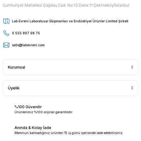
Cumhuriyet Mahallesi Çağdaş Cad. No:13 Daire:11 Çekmeköy/İstanbul
Lab Evreni Laboratuvar Ekipmanları ve Endüstriyel Ürünler Limited Şirketi
0 555 897 98 75
satis@labevreni.com
Kurumsal
Üyelik
%100 Güvenilir
Ürünlerimiz %100 orijinal garantilidir.
Anında & Kolay İade
Memnun kalmadığınız ürünleri 15 iş günü içerisinde iade edebilirsiniz.