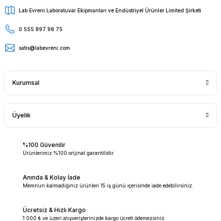
Lab Evreni Laboratuvar Ekipmanları ve Endüstriyel Ürünler Limited Şirketi
0 555 897 98 75
satis@labevreni.com
Kurumsal
Üyelik
%100 Güvenilir
Ürünlerimiz %100 orijinal garantilidir.
Anında & Kolay İade
Memnun kalmadığınız ürünleri 15 iş günü içerisinde iade edebilirsiniz.
Ücretsiz & Hızlı Kargo
1.000 ₺ ve üzeri alışverişlerinizde kargo ücreti ödemezsiniz.