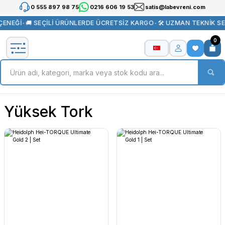
0 555 897 98 75
0216 606 19 53
satis@labevreni.com
ÇENEĞİ
•
🚚 SEÇİLİ ÜRÜNLERDE ÜCRETSİZ KARGO
•
🛠️ UZMAN TEKNİK SE
0
Yüksek Tork