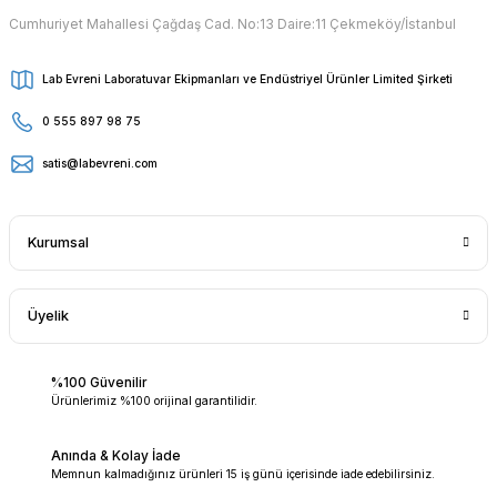
Cumhuriyet Mahallesi Çağdaş Cad. No:13 Daire:11 Çekmeköy/İstanbul
Lab Evreni Laboratuvar Ekipmanları ve Endüstriyel Ürünler Limited Şirketi
0 555 897 98 75
satis@labevreni.com
Kurumsal
Üyelik
%100 Güvenilir
Ürünlerimiz %100 orijinal garantilidir.
Anında & Kolay İade
Memnun kalmadığınız ürünleri 15 iş günü içerisinde iade edebilirsiniz.