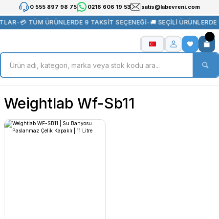
0 555 897 98 75
0216 606 19 53
satis@labevreni.com
ATLAR
•
💳 TÜM ÜRÜNLERDE 9 TAKSİT SEÇENEĞİ
•
🚚 SEÇİLİ ÜRÜNLERDE
Weightlab Wf-Sb11