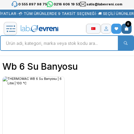
0 555 897 98 75
0216 606 19 53
satis@labevreni.com
İYATLAR
•
💳 TÜM ÜRÜNLERDE 9 TAKSİT SEÇENEĞİ
•
🚚 SEÇİLİ ÜRÜNLE
0
Wb 6 Su Banyosu