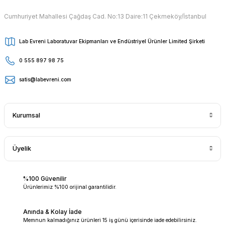
Cumhuriyet Mahallesi Çağdaş Cad. No:13 Daire:11 Çekmeköy/İstanbul
Lab Evreni Laboratuvar Ekipmanları ve Endüstriyel Ürünler Limited Şirketi
0 555 897 98 75
satis@labevreni.com
Kurumsal
Üyelik
%100 Güvenilir
Ürünlerimiz %100 orijinal garantilidir.
Anında & Kolay İade
Memnun kalmadığınız ürünleri 15 iş günü içerisinde iade edebilirsiniz.