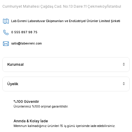
Cumhuriyet Mahallesi Çağdaş Cad. No:13 Daire:11 Çekmeköy/İstanbul
Lab Evreni Laboratuvar Ekipmanları ve Endüstriyel Ürünler Limited Şirketi
0 555 897 98 75
satis@labevreni.com
Kurumsal
Üyelik
%100 Güvenilir
Ürünlerimiz %100 orijinal garantilidir.
Anında & Kolay İade
Memnun kalmadığınız ürünleri 15 iş günü içerisinde iade edebilirsiniz.