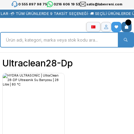
0 555 897 98 75
0216 606 19 53
satis@labevreni.com
TLAR
•
💳 TÜM ÜRÜNLERDE 9 TAKSİT SEÇENEĞİ
•
🚚 SEÇİLİ ÜRÜNLERDE
Ultraclean28-Dp