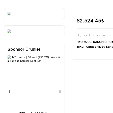
82.52
Hydra U
HYDRA ULT
18-DP Ultr
Sponsor Ürünler
Litre | 80 