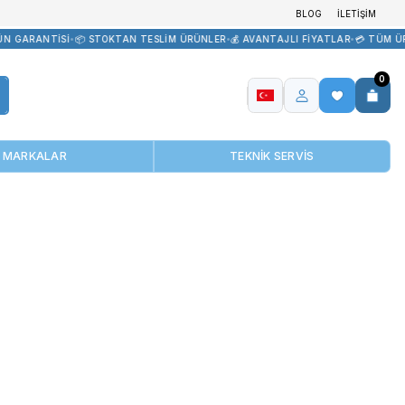
R TEDARİK
•
🏷️ ORİJİNAL ÜRÜN GARANTİSİ
•
📦 STOKTAN TESLİM ÜR
MARKALAR