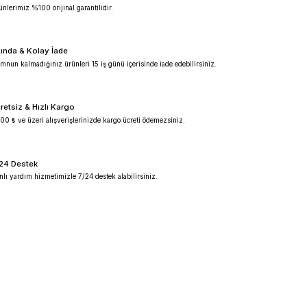
%100 Güvenilir
Ürünlerimiz %100 orijinal garantilidir.
Anında & Kolay İade
Memnun kalmadığınız ürünleri 15 iş günü içeris