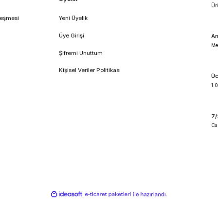
!
umsal
Üyelik
feli Satış Sözleşmesi
Yeni Üyelik
lik ve Güvenlik
Üye Girişi
 İade Koşullari
Şifremi Unuttum