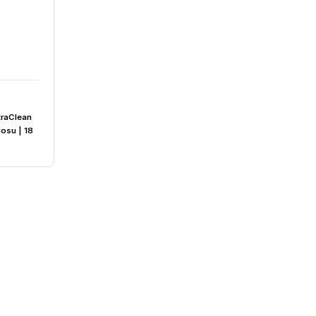
4,45₺
ltrasonic
RASONİC | UltraClean
asonik Su Banyosu | 18
°C