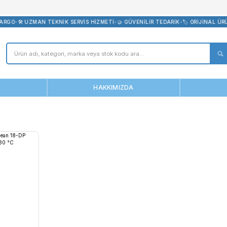
bevreni.com
E ÜCRETSİZ KARGO
•
🛠️ UZMAN TEKNİK SERVİS HİZMETİ
•
🤝 GÜVENİLİ
ANASAYFA
HAKKIMIZDA
lean18