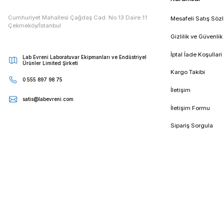
E - Bültenimize Kaydolun
Kampanya ve duyurularımızdan ilk sizin haberiniz olsun
Kur
Cumhuriyet Mahallesi Çağdaş Cad. No:13 Daire:11
Mesa
Çekmeköy/İstanbul
Gizli
İptal
Lab Evreni Laboratuvar Ekipmanları ve Endüstriyel