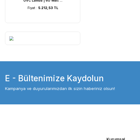
UVC Lamba | 60 Watt ...
UVC Lamba | 36
Fiyat :
5.212,53 TL
Fiyat :
4.054