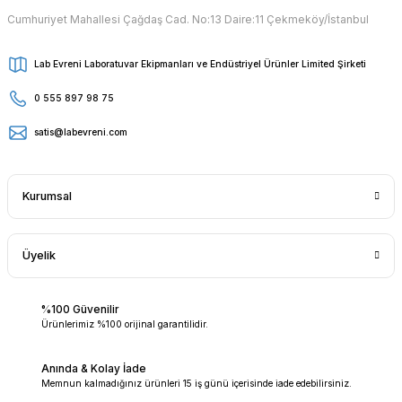
Cumhuriyet Mahallesi Çağdaş Cad. No:13 Daire:11 Çekmeköy/İstanbul
Lab Evreni Laboratuvar Ekipmanları ve Endüstriyel Ürünler Limited Şirketi
0 555 897 98 75
satis@labevreni.com
Kurumsal
Üyelik
%100 Güvenilir
Ürünlerimiz %100 orijinal garantilidir.
Anında & Kolay İade
Memnun kalmadığınız ürünleri 15 iş günü içerisinde iade edebilirsiniz.