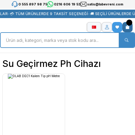
0 555 897 98 75
0216 606 19 53
satis@labevreni.com
TLAR
•
💳 TÜM ÜRÜNLERDE 9 TAKSİT SEÇENEĞİ
•
🚚 SEÇİLİ ÜRÜNLERDE 
Su Geçirmez Ph Cihazı