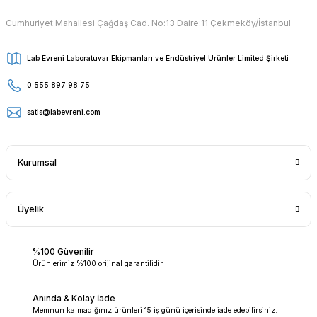
Cumhuriyet Mahallesi Çağdaş Cad. No:13 Daire:11 Çekmeköy/İstanbul
Lab Evreni Laboratuvar Ekipmanları ve Endüstriyel Ürünler Limited Şirketi
0 555 897 98 75
satis@labevreni.com
Kurumsal
Üyelik
%100 Güvenilir
Ürünlerimiz %100 orijinal garantilidir.
Anında & Kolay İade
Memnun kalmadığınız ürünleri 15 iş günü içerisinde iade edebilirsiniz.