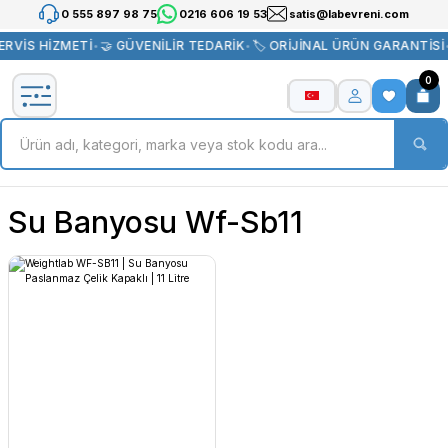
0 555 897 98 75
0216 606 19 53
satis@labevreni.com
ERVİS HİZMETİ
•
🤝 GÜVENİLİR TEDARİK
•
🏷️ ORİJİNAL ÜRÜN GARANTİSİ
0
Su Banyosu Wf-Sb11