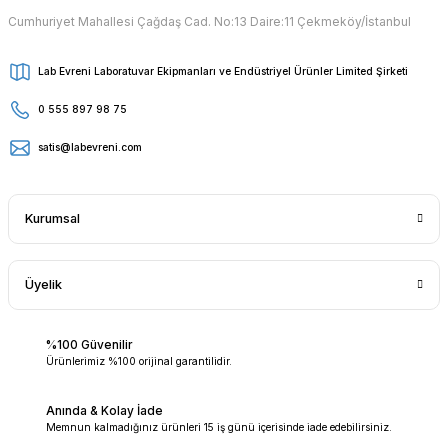
Cumhuriyet Mahallesi Çağdaş Cad. No:13 Daire:11 Çekmeköy/İstanbul
Lab Evreni Laboratuvar Ekipmanları ve Endüstriyel Ürünler Limited Şirketi
0 555 897 98 75
satis@labevreni.com
Kurumsal
Üyelik
%100 Güvenilir
Ürünlerimiz %100 orijinal garantilidir.
Anında & Kolay İade
Memnun kalmadığınız ürünleri 15 iş günü içerisinde iade edebilirsiniz.