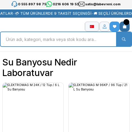
0 555 897 98 75
0216 606 19 53
satis@labevreni.com
ATLAR
•
💳 TÜM ÜRÜNLERDE 9 TAKSİT SEÇENEĞİ
•
🚚 SEÇİLİ ÜRÜNLERD
Su Banyosu Nedir
Laboratuvar