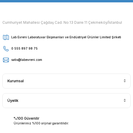
Cumhuriyet Mahallesi Çağdaş Cad. No:13 Daire:11 Çekmeköy/İstanbul
Lab Evreni Laboratuvar Ekipmanları ve Endüstriyel Ürünler Limited Şirketi
0 555 897 98 75
satis@labevreni.com
Kurumsal
Üyelik
%100 Güvenilir
Ürünlerimiz %100 orijinal garantilidir.