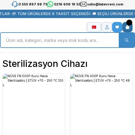
0 555 897 98 75
0216 606 19 53
satis@labevreni.com
TLAR
•
💳 TÜM ÜRÜNLERDE 9 TAKSİT SEÇENEĞİ
•
🚚 SEÇİLİ ÜRÜNLERDE
Sterilizasyon Cihazı