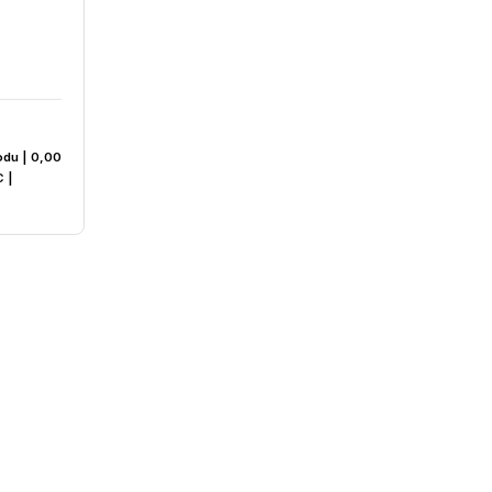
,13₺
70 pH Elektrodu | 0,00
| 0 °C – 100 °C |