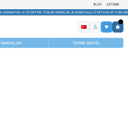
TEDARİK
•
🏷️ ORİJİNAL ÜRÜN GARANTİSİ
•
📦 STOKTAN TESLİM ÜRÜN
MARKALAR