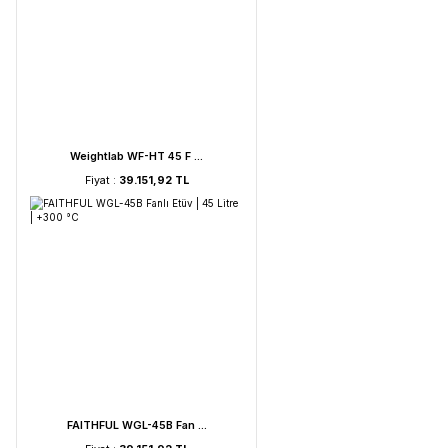
UVC Lamba | 30 Watt ...
Fiyat :
2.895,85 TL