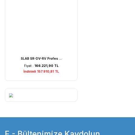
Weightlab WF-MIA1 Is ...
Fiyat :
7.529,22 TL