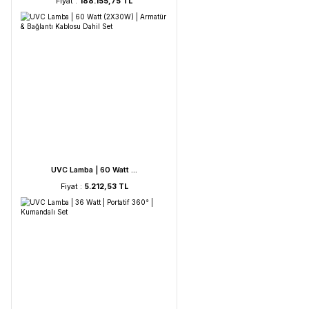
HORIBA LAQUA WQ-330- ...
Fiyat :
188.155,75 TL