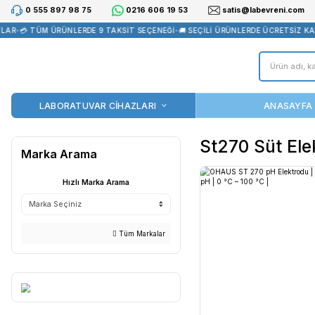
0 555 897 98 75
0216 606 19 53
satis@la
R
•
💳 TÜM ÜRÜNLERDE 9 TAKSİT SEÇENEĞİ
•
🚚 SEÇİLİ ÜRÜNLERDE 
LABORATUVAR CİHAZLARI
St270 
Marka Arama
Hızlı Marka Arama
Tüm Markalar