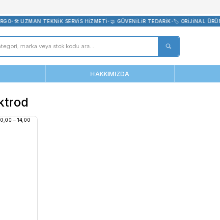
bevreni.com
ÜCRETSİZ KARGO
•
🛠️ UZMAN TEKNİK SERVİS HİZMETİ
•
🤝 GÜVENİLİR 
ANASAYFA
HAKKIMIZDA
Süt Elektrod