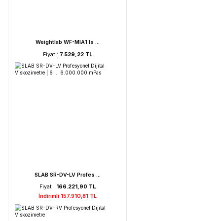
FAITHFUL WGL-45B Fan ...
Fiyat :
39.151,92 TL
HORIBA LAQUA PC210-K ...
Fiyat :
72.621,52 TL
İndirimli 68.990,44 TL