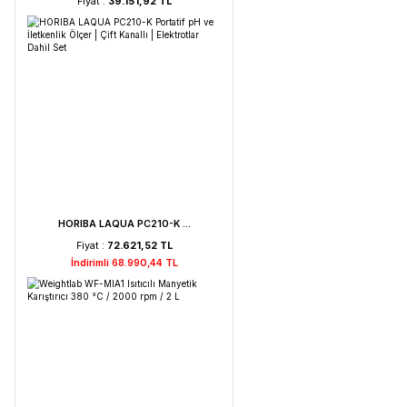
Weightlab WF-HT 45 F ...
Fiyat :
39.151,92 TL