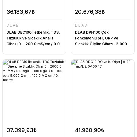
36.183,67₺
20.676,38₺
DLAB
DLAB
DLAB DEC100 İletkenlik, TDS,
DLAB DPH100 Çok
Tuzluluk ve Sıcaklık Analiz
Fonksiyonlu pH, ORP ve
Cihazı 0... 200.0 mS/cm / 0.0
Sıcaklık Ölçüm Cihazı -2.000...
mg/L... 100.0 g/L / 0... 100 ppt
20.000 pH / -1999.9...
/ 5.000 Ω·cm... 100.0 MΩ·cm /
+1999.9 mV / 0... 100 °C
0... 100 °C
37.399,93₺
41.960,90₺