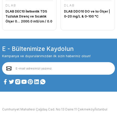
DLAB
DLAB
DLAB DEC10 İletkenlik TDS
DLAB DDO10 DO ve Isı Ölçer |
Tuzluluk Direnç ve Sıcaklık
0–20 mg/L & 0–100 °C
Ölçer 0... 2000.0 mS/cm / 0.0
mg/L... 100.0 g/L / 0... 100 ppt
/ 5.000 Ω·cm... 100.0 MΩ·cm /
0... 100 °C
E - Bültenimize Kaydolun
Kampanya ve duyurularımızdan ilk sizin haberiniz olsun!
Cumhuriyet Mahallesi Çağdaş Cad. No:13 Daire:11 Çekmeköy/İstanbul