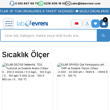
0 555 897 98 75
0216 606 19 53
satis@labevreni.com
TLAR
•
💳 TÜM ÜRÜNLERDE 9 TAKSİT SEÇENEĞİ
•
🚚 SEÇİLİ ÜRÜNLERDE
0
Sıcaklık Ölçer