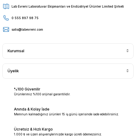
Lab Evreni Laboratuvar Ekipmanları ve Endüstriyel Ürünler Limited Şirketi
0 555 897 98 75
satis@labevreni.com
Kurumsal
Üyelik
%100 Güvenilir
Ürünlerimiz %100 orijinal garantilidir.
Anında & Kolay İade
Memnun kalmadığınız ürünleri 15 iş günü içerisinde iade edebilirsiniz.
Ücretsiz & Hızlı Kargo
1.000 ₺ ve üzeri alışverişlerinizde kargo ücreti ödemezsiniz.