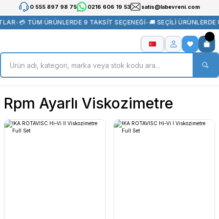
0 555 897 98 75
0216 606 19 53
satis@labevreni.com
TLAR
•
💳 TÜM ÜRÜNLERDE 9 TAKSİT SEÇENEĞİ
•
🚚 SEÇİLİ ÜRÜNLERDE
Rpm Ayarlı Viskozimetre