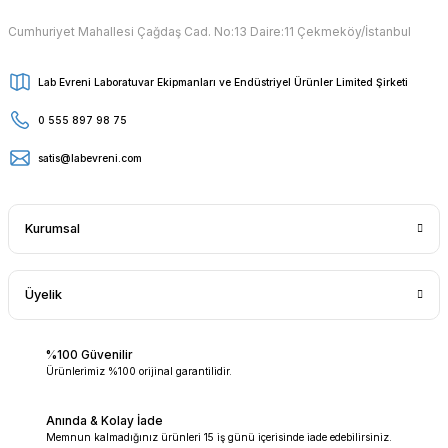
Cumhuriyet Mahallesi Çağdaş Cad. No:13 Daire:11 Çekmeköy/İstanbul
Lab Evreni Laboratuvar Ekipmanları ve Endüstriyel Ürünler Limited Şirketi
0 555 897 98 75
satis@labevreni.com
Kurumsal
Üyelik
%100 Güvenilir
Ürünlerimiz %100 orijinal garantilidir.
Anında & Kolay İade
Memnun kalmadığınız ürünleri 15 iş günü içerisinde iade edebilirsiniz.