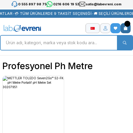
0 555 897 98 75
0216 606 19 53
satis@labevreni.com
YATLAR
•
💳 TÜM ÜRÜNLERDE 9 TAKSİT SEÇENEĞİ
•
🚚 SEÇİLİ ÜRÜNLERD
Profesyonel Ph Metre