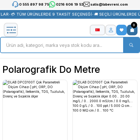
0 555 897 98 75
0216 606 19 53
satis@labevreni.com
TLAR
•
💳 TÜM ÜRÜNLERDE 9 TAKSİT SEÇENEĞİ
•
🚚 SEÇİLİ ÜRÜNLERDE 
0
Polarografik Do Metre