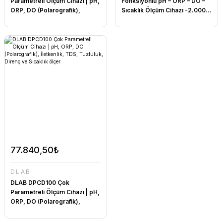
Parametreli Ölçüm Cihazı | pH,
Fonksiyonlu pH – ORP – DO –
ORP, DO (Polarografik),
Sıcaklık Ölçüm Cihazı -2.000...
İletkenlik, TDS, Tuzluluk,
20.000 pH / -1999.9...
Direnç ve Sıcaklık ölçer ...
+1999.9 mV/ 0... 100 °C
2000.0 mS/cm / 0.0 mg/L...
100.0 g/L / 0... 100 ppt / 5.000
Ω·cm... 100.0 MΩ·cm / 0... 100
°C
77.840,50₺
DLAB
DLAB DPCD100 Çok
Parametreli Ölçüm Cihazı | pH,
ORP, DO (Polarografik),
İletkenlik, TDS, Tuzluluk,
Direnç ve Sıcaklık ölçer