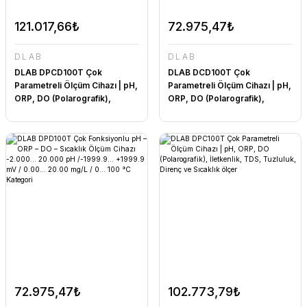
121.017,66₺
72.975,47₺
DLAB
DLAB
DLAB DPCD100T Çok
DLAB DCD100T Çok
Parametreli Ölçüm Cihazı | pH,
Parametreli Ölçüm Cihazı | pH,
ORP, DO (Polarografik),
ORP, DO (Polarografik),
İletkenlik, TDS, Tuzluluk,
İletkenlik, TDS, Tuzluluk,
Direnç ve Sıcaklık ölçer
Direnç ve Sıcaklık ölçer 0.00...
20.00 mg/L / 0... 2000.0
mS/cm / 0.0 mg/L... 100.0 g/L
/ 0... 100 ppt / 5.000 Ω·cm...
100.0 MΩ·cm / 0... 100 °C
72.975,47₺
102.773,79₺