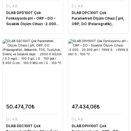
DLAB
DLAB
DLAB DPD100T Çok
DLAB DPC100T Çok
Fonksiyonlu pH – ORP – DO –
Parametreli Ölçüm Cihazı | pH,
Sıcaklık Ölçüm Cihazı -2.000...
ORP, DO (Polarografik),
20.000 pH /-1999.9...
İletkenlik, TDS, Tuzluluk,
+1999.9 mV / 0.00... 20.00
Direnç ve Sıcaklık ölçer
mg/L / 0... 100 °C Kategori
50.474,70₺
47.434,06₺
DLAB
DLAB
DLAB DEC100T Çok
DLAB DPH100T Çok