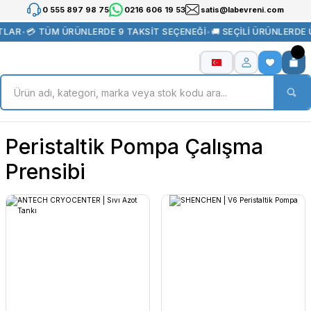
0 555 897 98 75
0216 606 19 53
satis@labevreni.com
TLAR
•
💳 TÜM ÜRÜNLERDE 9 TAKSİT SEÇENEĞİ
•
🚚 SEÇİLİ ÜRÜNLERDE
Peristaltik Pompa Çalışma
Prensibi