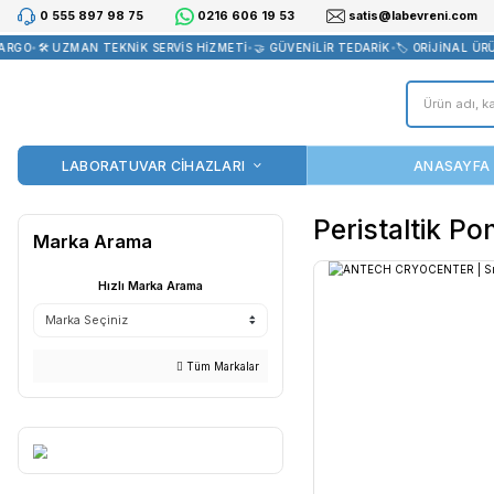
0 555 897 98 75
0216 606 19 53
satis@la
GO
•
🛠️ UZMAN TEKNİK SERVİS HİZMETİ
•
🤝 GÜVENİLİR TEDARİK
•
🏷️ 
LABORATUVAR CİHAZLARI
Perist
Marka Arama
Hızlı Marka Arama
Tüm Markalar