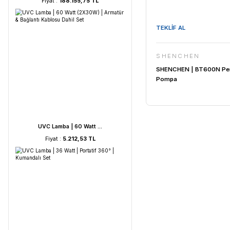
HORIBA LAQUA WQ-330- ...
Fiyat :
188.155,75 TL
TEKLİF AL
SHENC
SHENCHEN 
Pompa