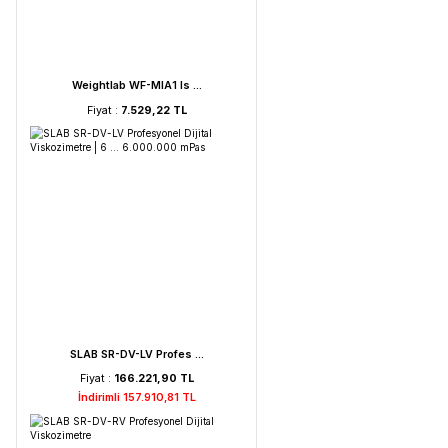
FAITHFUL WGL-45B Fan ...
Fiyat :
39.151,92 TL
HORIBA LAQUA PC210-K ...
Fiyat :
72.621,52 TL
İndirimli 68.990,44 TL