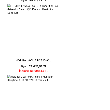
Weightlab WF-HT 45 F ...
Fiyat :
39.151,92 TL