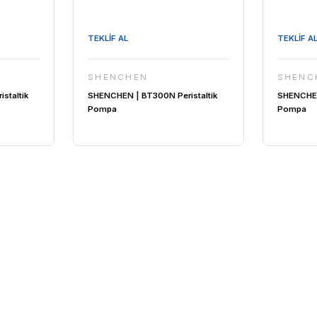
TEKLİF AL
HEN
SHENCHEN
| BT600N Peristaltik
SHENCHEN | BT300N Perista
Pompa