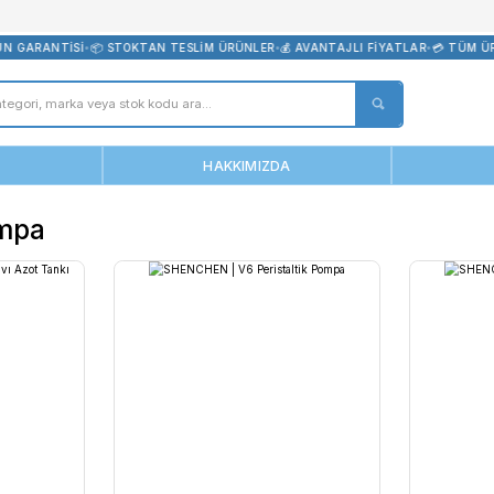
bevreni.com
ORİJİNAL ÜRÜN GARANTİSİ
•
📦 STOKTAN TESLİM ÜRÜNLER
•
💰 AVANT
ANASAYFA
HAKKIMIZDA
altik Pompa