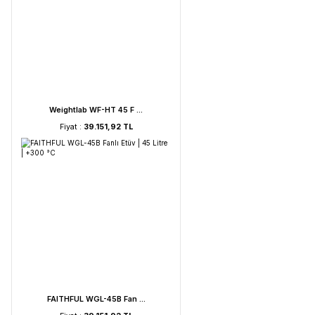
UVC Lamba | 30 Watt ...
Fiyat :
2.895,85 TL