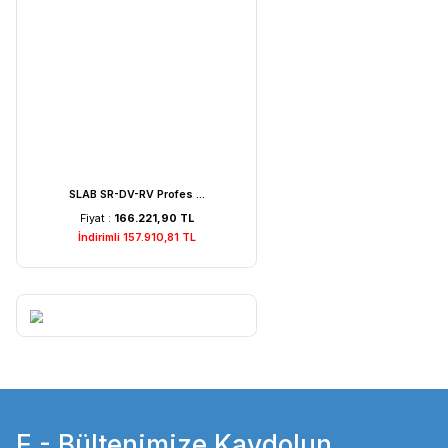
Weightlab WF-MIA1 Is ...
Fiyat :
7.529,22 TL