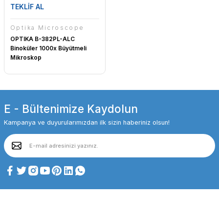
TEKLİF AL
Optika Microscope
OPTIKA B-382PL-ALC
Binoküler 1000x Büyütmeli
Mikroskop
E - Bültenimize Kaydolun
Kampanya ve duyurularımızdan ilk sizin haberiniz olsun!