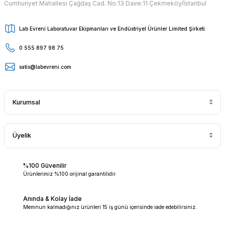
Cumhuriyet Mahallesi Çağdaş Cad. No:13 Daire:11 Çekmeköy/İstanbul
Lab Evreni Laboratuvar Ekipmanları ve Endüstriyel Ürünler Limited Şirketi
0 555 897 98 75
satis@labevreni.com
Kurumsal
Üyelik
%100 Güvenilir
Ürünlerimiz %100 orijinal garantilidir.
Anında & Kolay İade
Memnun kalmadığınız ürünleri 15 iş günü içerisinde iade edebilirsiniz.