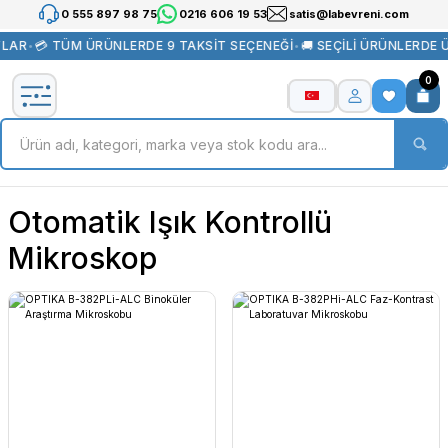
0 555 897 98 75
0216 606 19 53
satis@labevreni.com
TLAR
•
💳 TÜM ÜRÜNLERDE 9 TAKSİT SEÇENEĞİ
•
🚚 SEÇİLİ ÜRÜNLERDE 
0
Otomatik Işık Kontrollü
Mikroskop