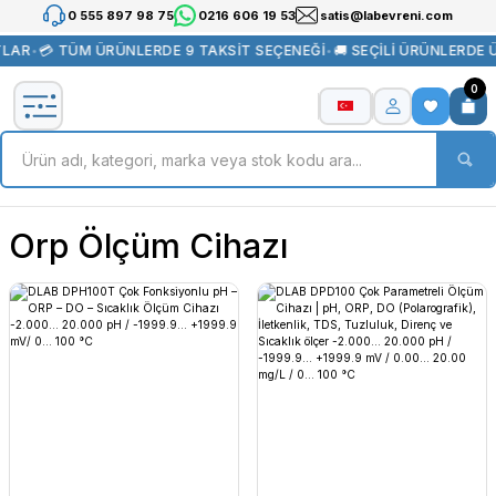
0 555 897 98 75
0216 606 19 53
satis@labevreni.com
TLAR
•
💳 TÜM ÜRÜNLERDE 9 TAKSİT SEÇENEĞİ
•
🚚 SEÇİLİ ÜRÜNLERDE 
0
Orp Ölçüm Cihazı