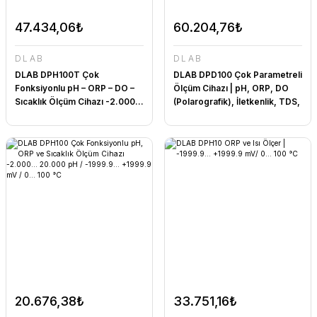
47.434,06₺
60.204,76₺
DLAB
DLAB
DLAB DPH100T Çok
DLAB DPD100 Çok Parametreli
Fonksiyonlu pH – ORP – DO –
Ölçüm Cihazı | pH, ORP, DO
Sıcaklık Ölçüm Cihazı -2.000...
(Polarografik), İletkenlik, TDS,
20.000 pH / -1999.9...
Tuzluluk, Direnç ve Sıcaklık
+1999.9 mV/ 0... 100 °C
ölçer -2.000... 20.000 pH /
-1999.9... +1999.9 mV /
0.00... 20.00 mg/L / 0... 100
°C
20.676,38₺
33.751,16₺