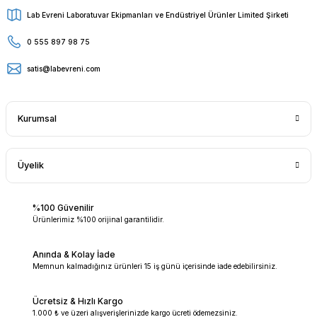
Lab Evreni Laboratuvar Ekipmanları ve Endüstriyel Ürünler Limited Şirketi
0 555 897 98 75
satis@labevreni.com
Kurumsal
Üyelik
%100 Güvenilir
Ürünlerimiz %100 orijinal garantilidir.
Anında & Kolay İade
Memnun kalmadığınız ürünleri 15 iş günü içerisinde iade edebilirsiniz.
Ücretsiz & Hızlı Kargo
1.000 ₺ ve üzeri alışverişlerinizde kargo ücreti ödemezsiniz.