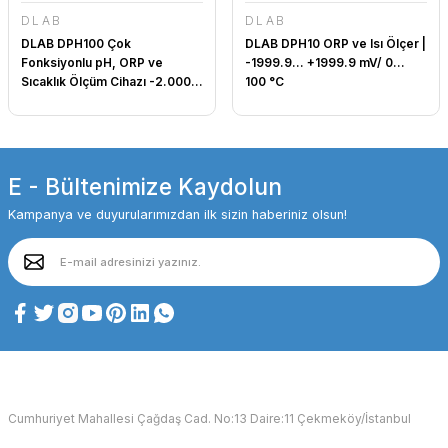
DLAB
DLAB
DLAB DPH100 Çok
DLAB DPH10 ORP ve Isı Ölçer |
Fonksiyonlu pH, ORP ve
-1999.9... +1999.9 mV/ 0...
Sıcaklık Ölçüm Cihazı -2.000...
100 °C
20.000 pH / -1999.9...
+1999.9 mV / 0... 100 °C
E - Bültenimize Kaydolun
Kampanya ve duyurularımızdan ilk sizin haberiniz olsun!
Cumhuriyet Mahallesi Çağdaş Cad. No:13 Daire:11 Çekmeköy/İstanbul