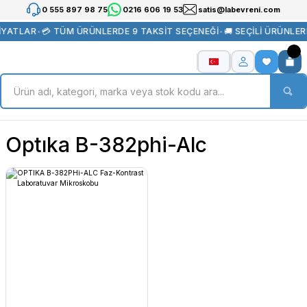
0 555 897 98 75
0216 606 19 53
satis@labevreni.com
İYATLAR
•
💳 TÜM ÜRÜNLERDE 9 TAKSİT SEÇENEĞİ
•
🚚 SEÇİLİ ÜRÜNLE
Optıka B-382phi-Alc