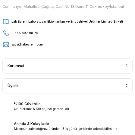
Cumhuriyet Mahallesi Çağdaş Cad. No:13 Daire:11 Çekmeköy/İstanbul
Lab Evreni Laboratuvar Ekipmanları ve Endüstriyel Ürünler Limited Şirketi
0 555 897 98 75
satis@labevreni.com
Kurumsal
Üyelik
%100 Güvenilir
Ürünlerimiz %100 orijinal garantilidir.
Anında & Kolay İade
Memnun kalmadığınız ürünleri 15 iş günü içerisinde iade edebilirsiniz.