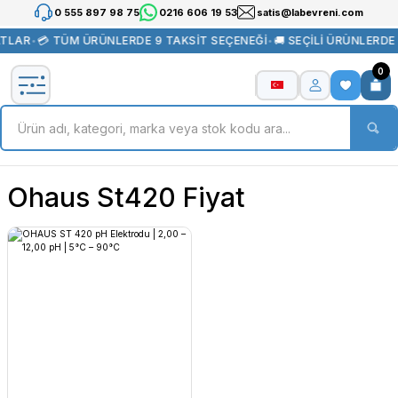
0 555 897 98 75
0216 606 19 53
satis@labevreni.com
ATLAR
•
💳 TÜM ÜRÜNLERDE 9 TAKSİT SEÇENEĞİ
•
🚚 SEÇİLİ ÜRÜNLERDE
0
Ohaus St420 Fiyat