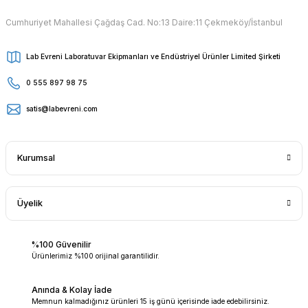
Cumhuriyet Mahallesi Çağdaş Cad. No:13 Daire:11 Çekmeköy/İstanbul
Lab Evreni Laboratuvar Ekipmanları ve Endüstriyel Ürünler Limited Şirketi
0 555 897 98 75
satis@labevreni.com
Kurumsal
Üyelik
%100 Güvenilir
Ürünlerimiz %100 orijinal garantilidir.
Anında & Kolay İade
Memnun kalmadığınız ürünleri 15 iş günü içerisinde iade edebilirsiniz.