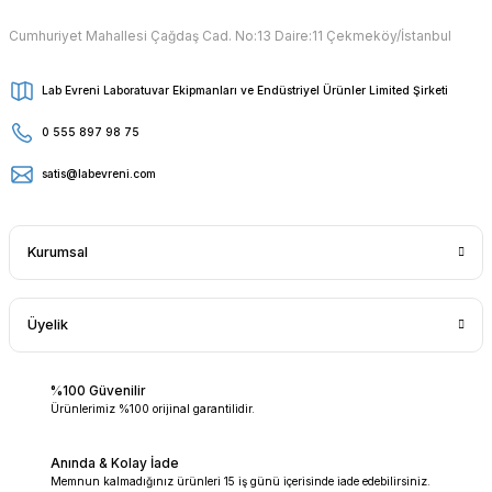
Cumhuriyet Mahallesi Çağdaş Cad. No:13 Daire:11 Çekmeköy/İstanbul
Lab Evreni Laboratuvar Ekipmanları ve Endüstriyel Ürünler Limited Şirketi
0 555 897 98 75
satis@labevreni.com
Kurumsal
Üyelik
%100 Güvenilir
Ürünlerimiz %100 orijinal garantilidir.
Anında & Kolay İade
Memnun kalmadığınız ürünleri 15 iş günü içerisinde iade edebilirsiniz.