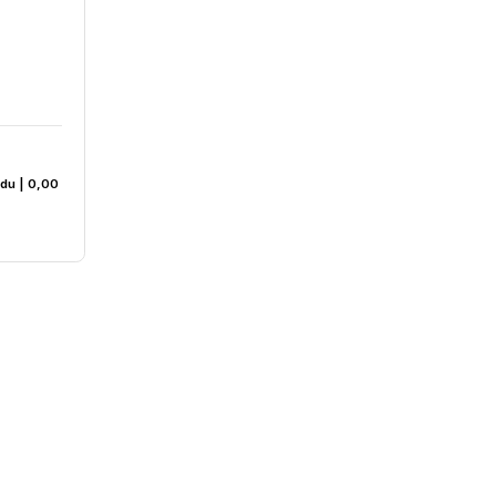
46₺
10 pH Elektrodu | 0,00
0°C – 80°C