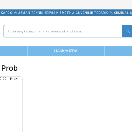
bevreni.com
RDE ÜCRETSİZ KARGO
•
🛠️ UZMAN TEKNİK SERVİS HİZMETİ
•
🤝 GÜVENİ
ANASAYFA
HAKKIMIZDA
Plastik Prob