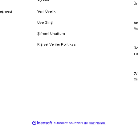
!
umsal
Üyelik
feli Satış Sözleşmesi
Yeni Üyelik
lik ve Güvenlik
Üye Girişi
 İade Koşullari
Şifremi Unuttum