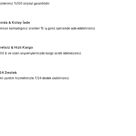
%100 Güvenilir
Ürünlerimiz %100 orijinal garantilidir.
Anında & Kolay İade
Memnun kalmadığınız ürünleri 15 iş günü içeris