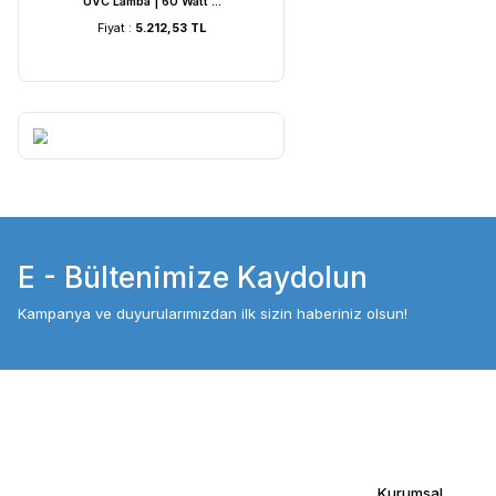
UVC Lamba | 60 Watt ...
UVC Lamba | 36
Fiyat :
5.212,53 TL
Fiyat :
4.054