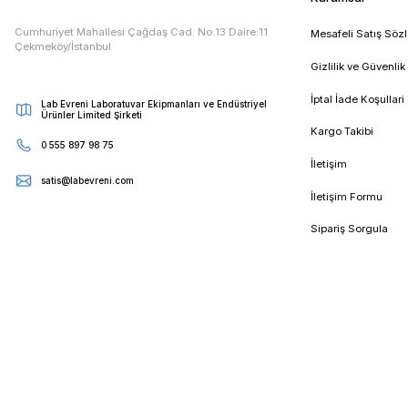
E - Bültenimize Kaydolun
Kampanya ve duyurularımızdan ilk sizin haberiniz olsun
Kur
Cumhuriyet Mahallesi Çağdaş Cad. No:13 Daire:11
Mesa
Çekmeköy/İstanbul
Gizli
İptal
Lab Evreni Laboratuvar Ekipmanları ve Endüstriyel