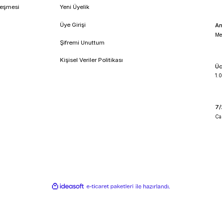
!
umsal
Üyelik
feli Satış Sözleşmesi
Yeni Üyelik
lik ve Güvenlik
Üye Girişi
 İade Koşullari
Şifremi Unuttum
o Takibi
Kişisel Veriler Politikası