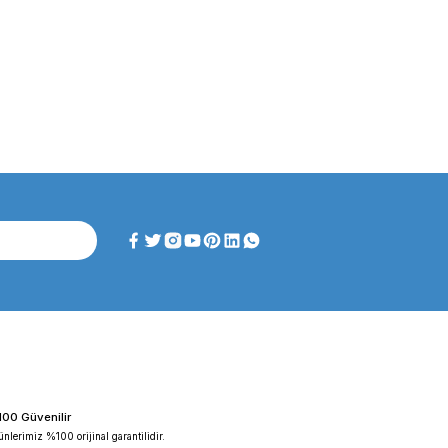
ghtlab WF-HT 45 F ...
FAITHFUL WGL-45B Fan ...
iyat :
39.151,92 TL
Fiyat :
39.151,92 TL