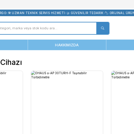
bevreni.com
ÜCRETSİZ KARGO
•
🛠️ UZMAN TEKNİK SERVİS HİZMETİ
•
🤝 GÜVENİLİR
ANASAYFA
HAKKIMIZDA
Ölçüm Cihazı