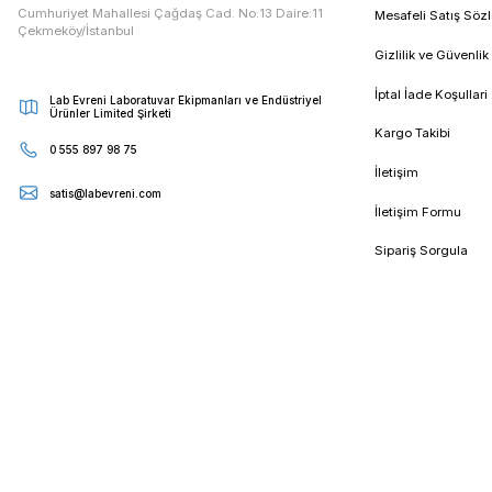
E - Bültenimize Kaydolun
Kampanya ve duyurularımızdan ilk sizin haberiniz olsun
Kur
Cumhuriyet Mahallesi Çağdaş Cad. No:13 Daire:11
Mesa
Çekmeköy/İstanbul
Gizli
İptal
Lab Evreni Laboratuvar Ekipmanları ve Endüstriyel
Ürünler Limited Şirketi
Karg