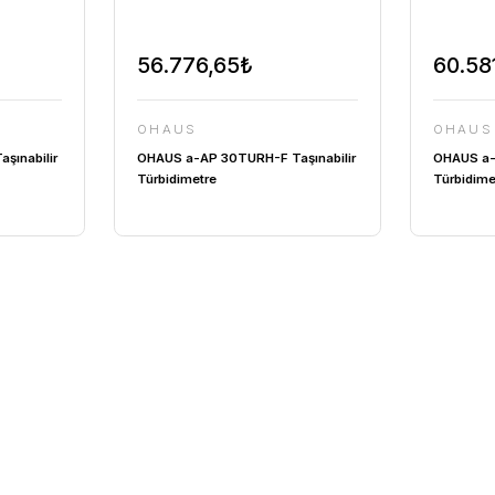
,77₺
56.776,65₺
OHAUS
P 30TURL-B Taşınabilir
OHAUS a-AP 30TURH-F Taşın
re
Türbidimetre