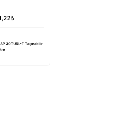
60.581,22₺
OHAUS
abilir
OHAUS a-AP 30TURL-F Taşınabilir
Türbidimetre