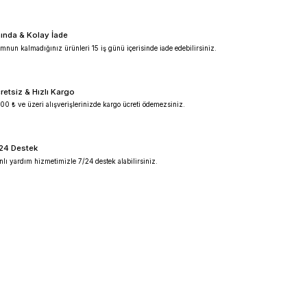
%100 Güvenilir
Ürünlerimiz %100 orijinal garantilidir.
Anında & Kolay İade
Memnun kalmadığınız ürünleri 15 iş günü içeris