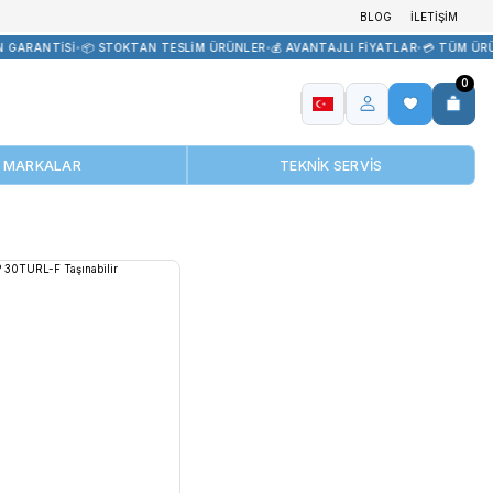
 TEDARİK
•
🏷️ ORİJİNAL ÜRÜN GARANTİSİ
•
📦 STOKTAN TESLİM ÜRÜ
MARKALAR