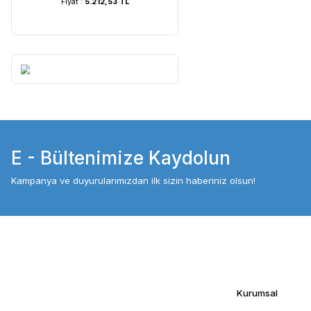
UVC Lamba | 60 Watt ...
UVC Lamba | 36
Fiyat :
5.212,53 TL
Fiyat :
4.054