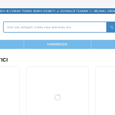
bevreni.com
CRETSİZ KARGO
•
🛠️ UZMAN TEKNİK SERVİS HİZMETİ
•
🤝 GÜVENİLİR T
ANASAYFA
HAKKIMIZDA
arıştırıcı