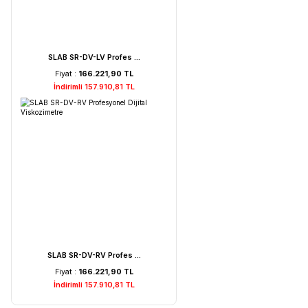
HORIBA LAQUA PC210-K ...
Fiyat :
72.621,52 TL
İndirimli 68.990,44 TL