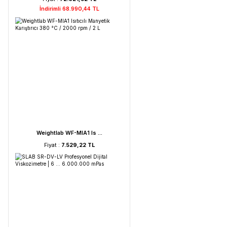
FAITHFUL WGL-45B Fan ...
Fiyat :
39.151,92 TL