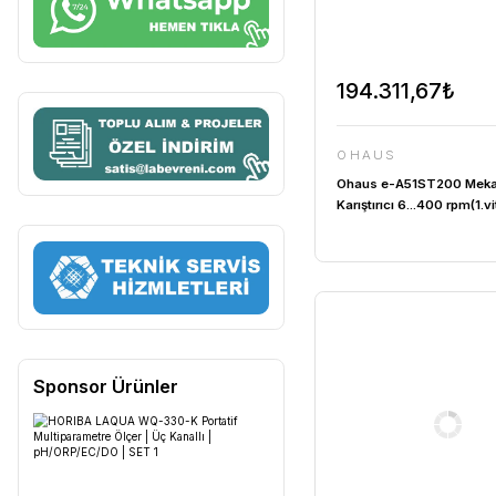
194.31
OHAUS
Ohaus e-A
Karıştırıcı 
30....2000 