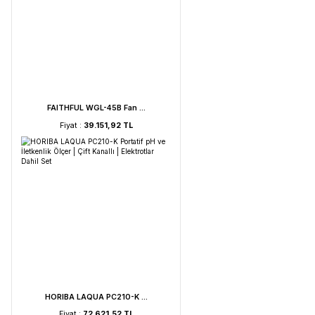
UVC Lamba | 30 Watt ...
Fiyat :
2.895,85 TL
Weightlab WF-HT 45 F ...
Fiyat :
39.151,92 TL