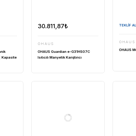
2,73₺
30.811,87₺
OHAUS
51ST020 Mekanik
OHAUS Guardian e-G31HS0
 30 – 2000 rpm | Kapasite
Isıtıcılı Manyetik Karıştırıcı