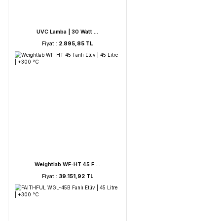
OHAUS
OHAUS Anal
STHVAL 60
UVC Lamba | 36 Watt ...
Fiyat :
4.054,19 TL