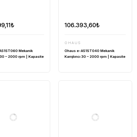
120.699,11₺
OHAUS
Ohaus e-A51ST060 Mekanik
|
Karıştırıcı 30 – 2000 rpm | Kapasite
40L