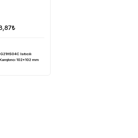
18.243,87₺