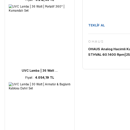
25L
UVC Lamba | 60 Watt ...
Fiyat :
5.212,53 TL
TEKLİF AL