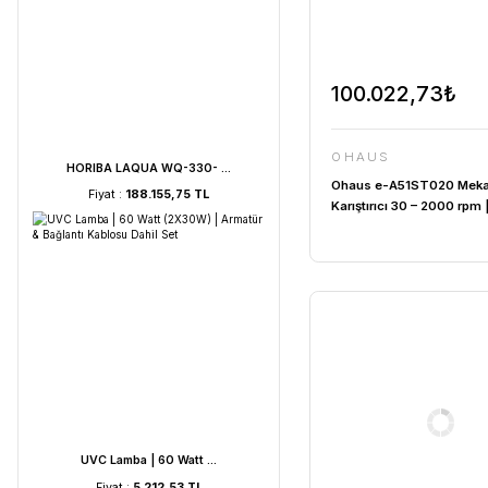
Sponsor Ürünler
100.02
OHAUS
HORIBA LAQUA WQ-330- ...
Ohaus e-A
Fiyat :
188.155,75 TL
Karıştırıcı