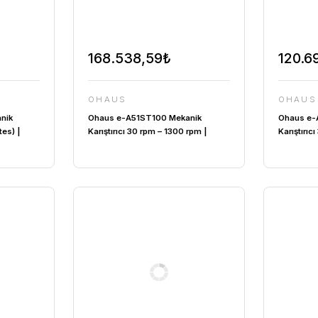
1,67₺
168.538,59₺
OHAUS
51ST200 Mekanik
Ohaus e-A51ST100 Mekanik
6...400 rpm(1.vites) |
Karıştırıcı 30 rpm – 1300 rpm 
rpm(2.vites)
Kapasite 100L