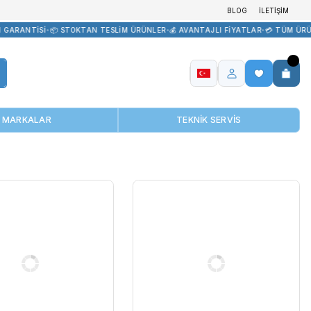
EDARİK
•
🏷️ ORİJİNAL ÜRÜN GARANTİSİ
•
📦 STOKTAN TESLİM ÜRÜNL
MARKALAR