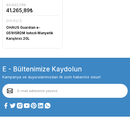
43.437,78₺
41.265,89₺
OHAUS
OHAUS Guardian e-
G51HSRDM Isıtıcılı Manyetik
Karıştırıcı 20L
E - Bültenimize Kaydolun
Kampanya ve duyurularımızdan ilk sizin haberiniz olsun!