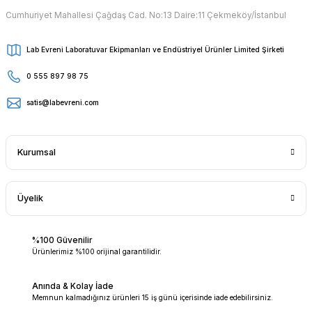
Cumhuriyet Mahallesi Çağdaş Cad. No:13 Daire:11 Çekmeköy/İstanbul
Lab Evreni Laboratuvar Ekipmanları ve Endüstriyel Ürünler Limited Şirketi
0 555 897 98 75
satis@labevreni.com
Kurumsal
Üyelik
%100 Güvenilir
Ürünlerimiz %100 orijinal garantilidir.
Anında & Kolay İade
Memnun kalmadığınız ürünleri 15 iş günü içerisinde iade edebilirsiniz.