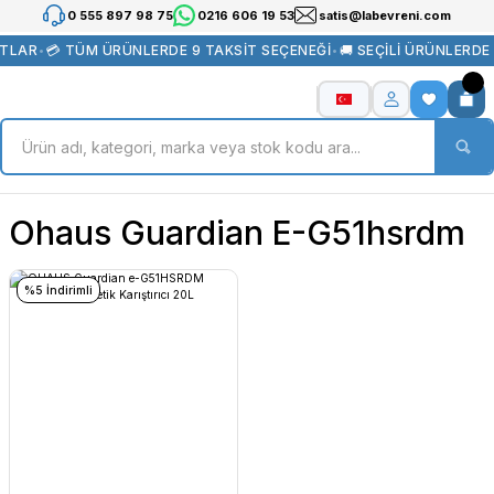
0 555 897 98 75
0216 606 19 53
satis@labevreni.com
ATLAR
•
💳 TÜM ÜRÜNLERDE 9 TAKSİT SEÇENEĞİ
•
🚚 SEÇİLİ ÜRÜNLERDE
Ohaus Guardian E-G51hsrdm
%5 İndirimli