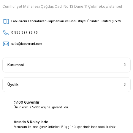
Cumhuriyet Mahallesi Çağdaş Cad. No:13 Daire:11 Çekmeköy/İstanbul
Lab Evreni Laboratuvar Ekipmanları ve Endüstriyel Ürünler Limited Şirketi
0 555 897 98 75
satis@labevreni.com
Kurumsal
Üyelik
%100 Güvenilir
Ürünlerimiz %100 orijinal garantilidir.
Anında & Kolay İade
Memnun kalmadığınız ürünleri 15 iş günü içerisinde iade edebilirsiniz.