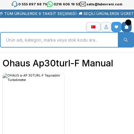
0 555 897 98 75
0216 606 19 53
satis@labevreni.com
💳 TÜM ÜRÜNLERDE 9 TAKSİT SEÇENEĞİ
•
🚚 SEÇİLİ ÜRÜNLERDE ÜCRET
Ohaus Ap30turl-F Manual