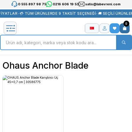
0 555 897 98 75
0216 606 19 53
satis@labevreni.com
FİYATLAR
•
💳 TÜM ÜRÜNLERDE 9 TAKSİT SEÇENEĞİ
•
🚚 SEÇİLİ ÜRÜNL
0
Ohaus Anchor Blade