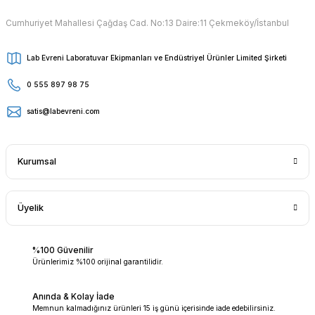
Cumhuriyet Mahallesi Çağdaş Cad. No:13 Daire:11 Çekmeköy/İstanbul
Lab Evreni Laboratuvar Ekipmanları ve Endüstriyel Ürünler Limited Şirketi
0 555 897 98 75
satis@labevreni.com
Kurumsal
Üyelik
%100 Güvenilir
Ürünlerimiz %100 orijinal garantilidir.
Anında & Kolay İade
Memnun kalmadığınız ürünleri 15 iş günü içerisinde iade edebilirsiniz.