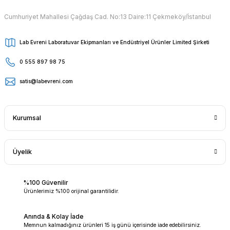
Cumhuriyet Mahallesi Çağdaş Cad. No:13 Daire:11 Çekmeköy/İstanbul
Lab Evreni Laboratuvar Ekipmanları ve Endüstriyel Ürünler Limited Şirketi
0 555 897 98 75
satis@labevreni.com
Kurumsal
Üyelik
%100 Güvenilir
Ürünlerimiz %100 orijinal garantilidir.
Anında & Kolay İade
Memnun kalmadığınız ürünleri 15 iş günü içerisinde iade edebilirsiniz.