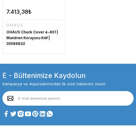
7.413,38₺
OHAUS
OHAUS Chuck Cover e-A51 |
Mandren Koruyucu Kılıf |
30586842
E - Bültenimize Kaydolun
Kampanya ve duyurularımızdan ilk sizin haberiniz olsun!