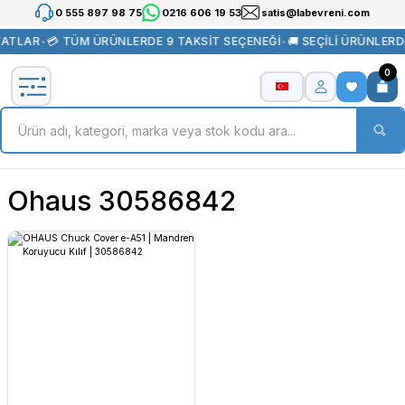
0 555 897 98 75
0216 606 19 53
satis@labevreni.com
YATLAR
•
💳 TÜM ÜRÜNLERDE 9 TAKSİT SEÇENEĞİ
•
🚚 SEÇİLİ ÜRÜNLER
0
Ohaus 30586842