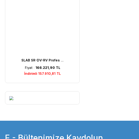
Weightlab WF-MIA1 Is ...
Fiyat :
7.529,22 TL