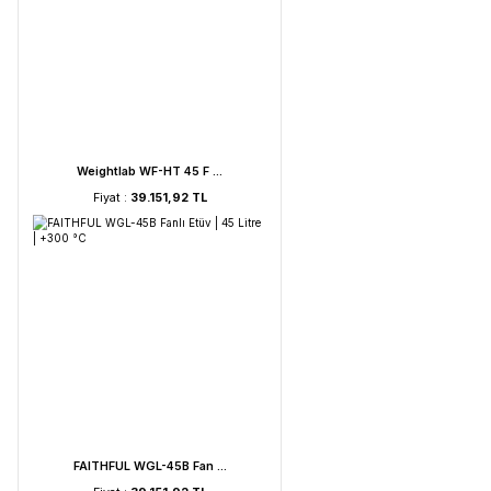
UVC Lamba | 30 Watt ...
Fiyat :
2.895,85 TL