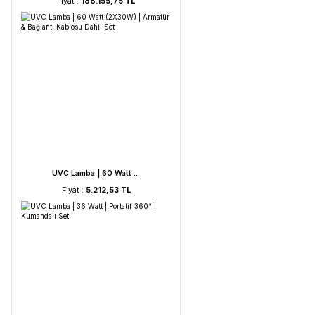
HORIBA LAQUA WQ-330- ...
Fiyat :
188.155,75 TL