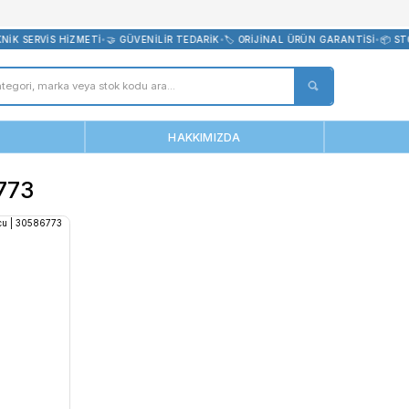
bevreni.com
 UZMAN TEKNİK SERVİS HİZMETİ
•
🤝 GÜVENİLİR TEDARİK
•
🏷️ ORİJİN
ANASAYFA
HAKKIMIZDA
 30586773