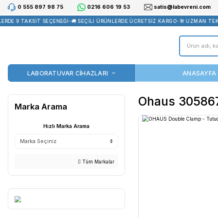
0 555 897 98 75
0216 606 19 53
satis@la
E 9 TAKSİT SEÇENEĞİ
•
🚚 SEÇİLİ ÜRÜNLERDE ÜCRETSİZ KARGO
•
🛠️
LABORATUVAR CİHAZLARI
Ohaus
Marka Arama
Hızlı Marka Arama
Tüm Markalar