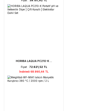
Weightlab WF-HT 45 F ...
Fiyat :
39.151,92 TL