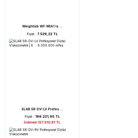
FAITHFUL WGL-45B Fan ...
Fiyat :
39.151,92 TL
HORIBA LAQUA PC210-K ...
Fiyat :
72.621,52 TL
İndirimli 68.990,44 TL