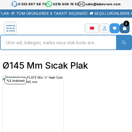
0 555 897 98 75
0216 606 19 53
satis@labevreni.com
TLAR
•
💳 TÜM ÜRÜNLERDE 9 TAKSİT SEÇENEĞİ
•
🚚 SEÇİLİ ÜRÜNLERDE
0
Ø145 Mm Sıcak Plak
%5 İndirimli