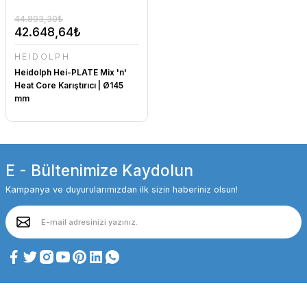
44.893,30₺
42.648,64₺
HEIDOLPH
Heidolph Hei-PLATE Mix 'n'
Heat Core Karıştırıcı | Ø145
mm
E - Bültenimize Kaydolun
Kampanya ve duyurularımızdan ilk sizin haberiniz olsun!