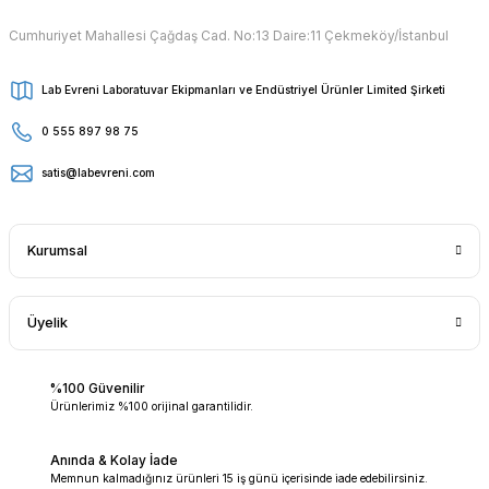
Cumhuriyet Mahallesi Çağdaş Cad. No:13 Daire:11 Çekmeköy/İstanbul
Lab Evreni Laboratuvar Ekipmanları ve Endüstriyel Ürünler Limited Şirketi
0 555 897 98 75
satis@labevreni.com
Kurumsal
Üyelik
%100 Güvenilir
Ürünlerimiz %100 orijinal garantilidir.
Anında & Kolay İade
Memnun kalmadığınız ürünleri 15 iş günü içerisinde iade edebilirsiniz.