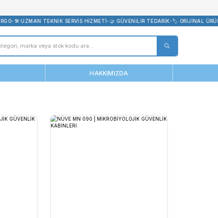
bevreni.com
ÜCRETSİZ KARGO
•
🛠️ UZMAN TEKNİK SERVİS HİZMETİ
•
🤝 GÜVENİLİR 
ANASAYFA
HAKKIMIZDA
ürkiye