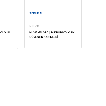
TEKLİF AL
NÜVE
20 | MİKROBİYOLOJİK
NÜVE MN 090 | MİKROBİYO
KABİNLERİ
GÜVENLİK KABİNLERİ