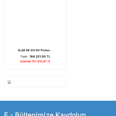
Weightlab WF-MIA1 Is ...
Fiyat :
7.529,22 TL