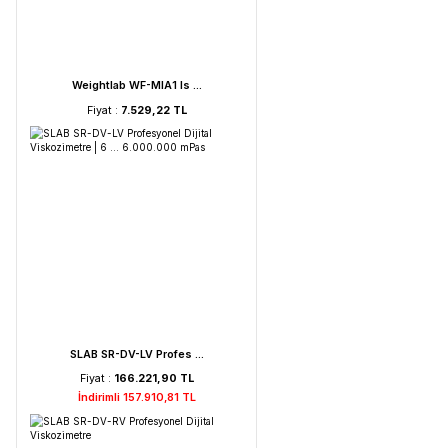
FAITHFUL WGL-45B Fan ...
Fiyat :
39.151,92 TL
HORIBA LAQUA PC210-K ...
Fiyat :
72.621,52 TL
İndirimli 68.990,44 TL