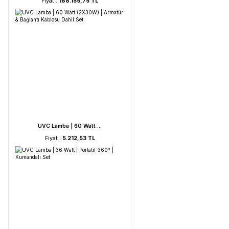
HORIBA LAQUA WQ-330- ...
Fiyat :
188.155,75 TL