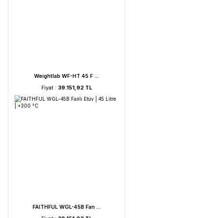
UVC Lamba | 30 Watt ...
Fiyat :
2.895,85 TL