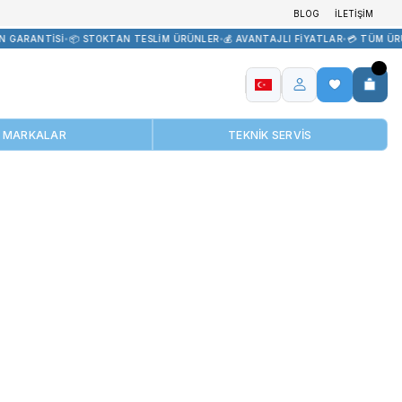
TEDARİK
•
🏷️ ORİJİNAL ÜRÜN GARANTİSİ
•
📦 STOKTAN TESLİM ÜRÜN
MARKALAR