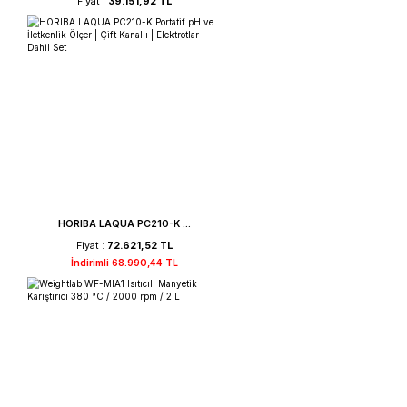
Weightlab WF-HT 45 F ...
Fiyat :
39.151,92 TL