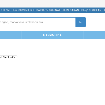
bevreni.com
EKNİK SERVİS HİZMETİ
•
🤝 GÜVENİLİR TEDARİK
•
🏷️ ORİJİNAL ÜRÜN 
ANASAYFA
HAKKIMIZDA
c 150