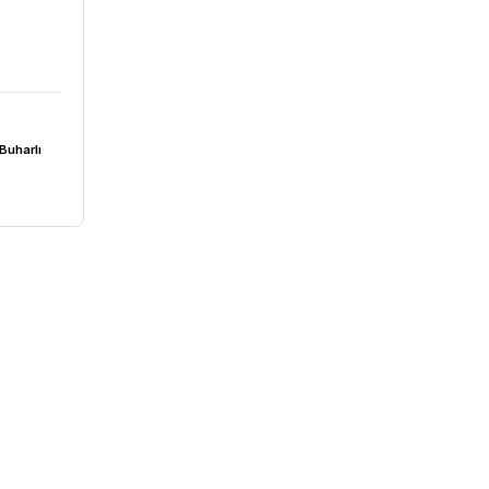
/ | Yatık Tip Buharlı
 | 162 L