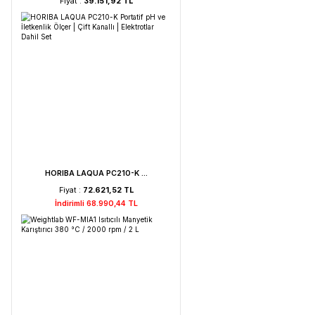
Weightlab WF-HT 45 F ...
Fiyat :
39.151,92 TL