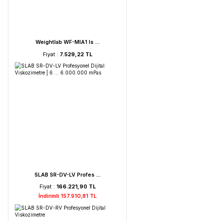
FAITHFUL WGL-45B Fan ...
Fiyat :
39.151,92 TL
HORIBA LAQUA PC210-K ...
Fiyat :
72.621,52 TL
İndirimli 68.990,44 TL