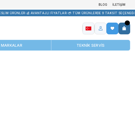
GARANTİSİ
•
📦 STOKTAN TESLİM ÜRÜNLER
•
💰 AVANTAJLI FİYATLAR
•
MARKALAR