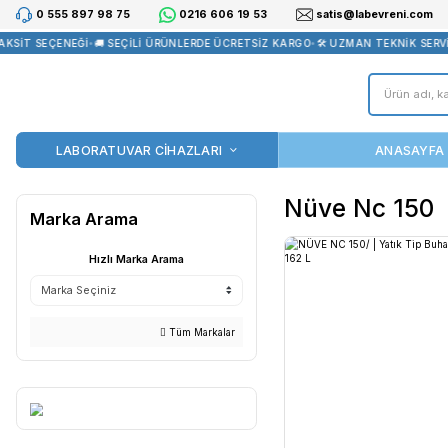
0 555 897 98 75
0216 606 19 53
satis@la
İT SEÇENEĞİ
•
🚚 SEÇİLİ ÜRÜNLERDE ÜCRETSİZ KARGO
•
🛠️ UZMAN T
LABORATUVAR CİHAZLARI
Nüve N
Marka Arama
Hızlı Marka Arama
Tüm Markalar