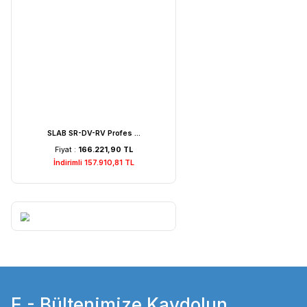
Weightlab WF-MIA1 Is ...
Fiyat :
7.529,22 TL