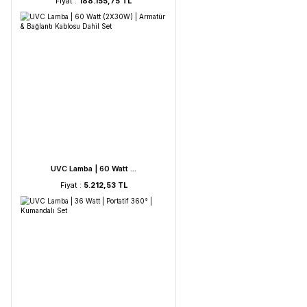
HORIBA LAQUA WQ-330- ...
Fiyat :
188.155,75 TL