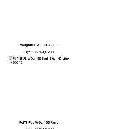
UVC Lamba | 30 Watt ...
Fiyat :
2.895,85 TL