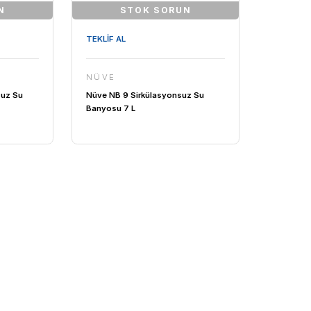
TOK SORUN
STOK SORUN
TEKLİF AL
NÜVE
0 Sirkülasyonsuz Su
Nüve NB 9 Sirkülasyonsuz 
 L
Banyosu 7 L