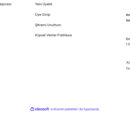
!
umsal
Üyelik
feli Satış Sözleşmesi
Yeni Üyelik
lik ve Güvenlik
Üye Girişi
 İade Koşullari
Şifremi Unuttum
o Takibi
Kişisel Veriler Politikası