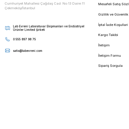
E - Bültenimize Kaydolun
Kampanya ve duyurularımızdan ilk sizin haberiniz olsun
Kur
Cumhuriyet Mahallesi Çağdaş Cad. No:13 Daire:11
Mesa
Çekmeköy/İstanbul
Gizli
İptal
Lab Evreni Laboratuvar Ekipmanları ve Endüstriyel
Ürünler Limited Şirketi
Karg