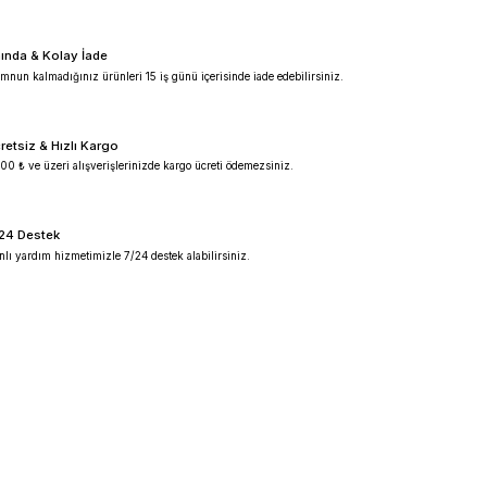
%100 Güvenilir
Ürünlerimiz %100 orijinal garantilidir.
Anında & Kolay İade
Memnun kalmadığınız ürünleri 15 iş günü içeris