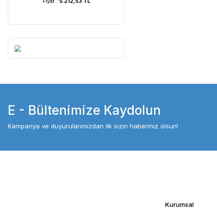
UVC Lamba | 60 Watt ...
UVC Lamba | 36
Fiyat :
5.212,53 TL
Fiyat :
4.054