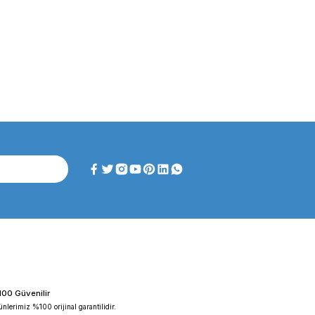
ghtlab WF-HT 45 F ...
FAITHFUL WGL-45B Fan ...
iyat :
39.151,92 TL
Fiyat :
39.151,92 TL