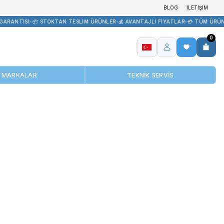
TEDARİK
•
🏷️ ORİJİNAL ÜRÜN GARANTİSİ
•
📦 STOKTAN TESLİM ÜRÜNL
MARKALAR