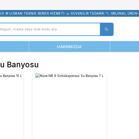
bevreni.com
CRETSİZ KARGO
•
🛠️ UZMAN TEKNİK SERVİS HİZMETİ
•
🤝 GÜVENİLİR 
ANASAYFA
HAKKIMIZDA
b 20 Su Banyosu