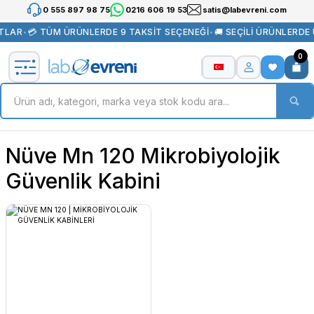
0 555 897 98 75
0216 606 19 53
satis@labevreni.com
TLAR
•
💳 TÜM ÜRÜNLERDE 9 TAKSİT SEÇENEĞİ
•
🚚 SEÇİLİ ÜRÜNLERDE
0
Nüve Mn 120 Mikrobiyolojik
Güvenlik Kabini