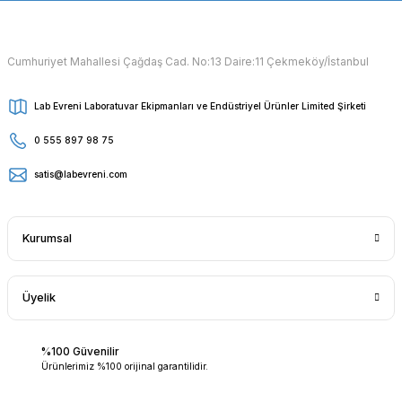
Cumhuriyet Mahallesi Çağdaş Cad. No:13 Daire:11 Çekmeköy/İstanbul
Lab Evreni Laboratuvar Ekipmanları ve Endüstriyel Ürünler Limited Şirketi
0 555 897 98 75
satis@labevreni.com
Kurumsal
Üyelik
%100 Güvenilir
Ürünlerimiz %100 orijinal garantilidir.