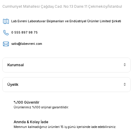
Cumhuriyet Mahallesi Çağdaş Cad. No:13 Daire:11 Çekmeköy/İstanbul
Lab Evreni Laboratuvar Ekipmanları ve Endüstriyel Ürünler Limited Şirketi
0 555 897 98 75
satis@labevreni.com
Kurumsal
Üyelik
%100 Güvenilir
Ürünlerimiz %100 orijinal garantilidir.
Anında & Kolay İade
Memnun kalmadığınız ürünleri 15 iş günü içerisinde iade edebilirsiniz.