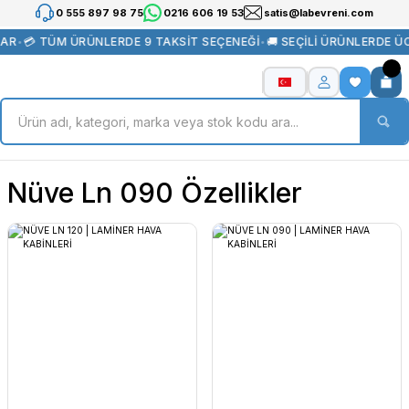
0 555 897 98 75
0216 606 19 53
satis@labevreni.com
LAR
•
💳 TÜM ÜRÜNLERDE 9 TAKSİT SEÇENEĞİ
•
🚚 SEÇİLİ ÜRÜNLERDE Ü
Nüve Ln 090 Özellikler