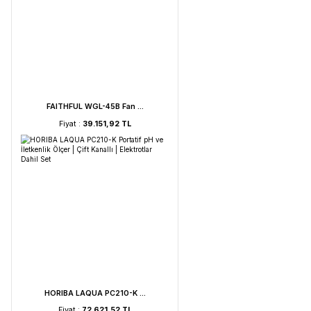
UVC Lamba | 30 Watt ...
Fiyat :
2.895,85 TL
Weightlab WF-HT 45 F ...
Fiyat :
39.151,92 TL