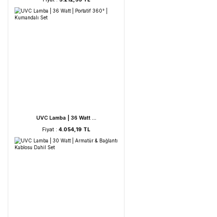
UVC Lamba | 60 Watt ...
Fiyat :
5.212,53 TL