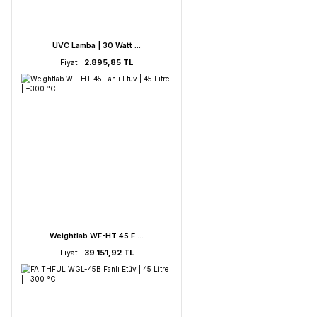
UVC Lamba | 36 Watt ...
Fiyat :
4.054,19 TL