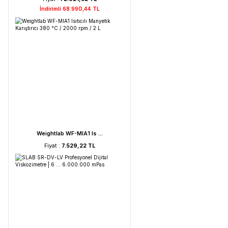
FAITHFUL WGL-45B Fan ...
Fiyat :
39.151,92 TL