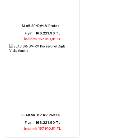
HORIBA LAQUA PC210-K ...
Fiyat :
72.621,52 TL
İndirimli 68.990,44 TL