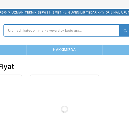
bevreni.com
CRETSİZ KARGO
•
🛠️ UZMAN TEKNİK SERVİS HİZMETİ
•
🤝 GÜVENİLİR 
ANASAYFA
HAKKIMIZDA
n 090 Fiyat