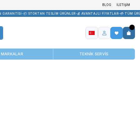
TEDARİK
•
🏷️ ORİJİNAL ÜRÜN GARANTİSİ
•
📦 STOKTAN TESLİM ÜRÜN
MARKALAR