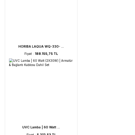
Sponsor Ürünler
HORIBA LAQUA WQ-330- ...
Fiyat :
188.155,75 TL